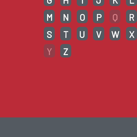
G
H
I
J
K
L
M
N
O
P
Q
R
S
T
U
V
W
X
Y
Z