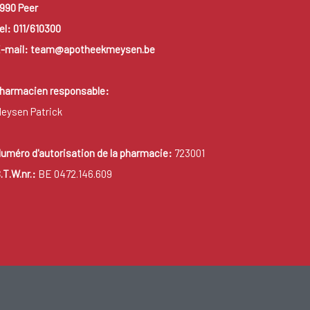
990 Peer
el: 011/610300
-mail: team@apotheekmeysen.be
harmacien responsable:
eysen Patrick
uméro d'autorisation de la pharmacie:
723001
.T.W.nr.:
BE 0472.146.609