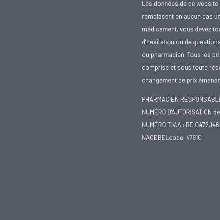
Les données de ce website 
remplacent en aucun cas un 
médicament, vous devez toujo
d’hésitation ou de question
ou pharmacien. Tous les pr
comprise et sous toute rése
changement de prix émanant
PHARMACIEN RESPONSABLE :
NUMÉRO D'AUTORISATION de 
NUMÉRO T.V.A.: BE 0472.146
NACEBELcode: 47910