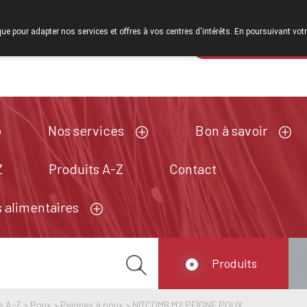
À partir de 
que pour adapter nos services et offres à vos centres d'intérêts. En poursuivant votr
Pharmacie de ga
Aujourd'hui
fermé
Nos services
Bon à savoir
Z
Produits A-Z
Contact
 alimentaires
Produits
s A-Z
>
Poux
>
Peignes à poux
>
NITCOMB M2 PEIGNE POUX