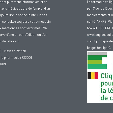
sont purement informatives et ne
La farmacie en li
avis médical. Lors de l’emploi d’un
par l'Agence fédér
urs lire la notice jointe. En cas
médicaments et d
s, consultez toujours votre médecin
santé (AFMPS) Vic
ix mentionnés sont exprimés TVA
box 40 1060 BRU
rve d’une erreur d’édition ou d’un
www.fagg.be
, qui 
 du fabricant.
statut juridique 
belges (en ligne).
: Meysen Patrick
la pharmacie : 723001
.609