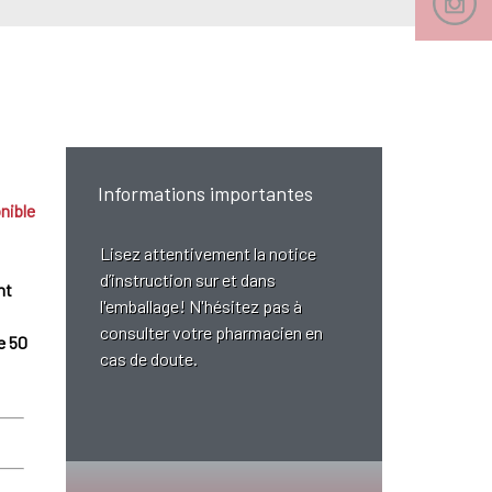
Informations importantes
nible
Lisez attentivement la notice
d’instruction sur et dans
nt
l'emballage! N'hésitez pas à
consulter votre pharmacien en
e 50
cas de doute.