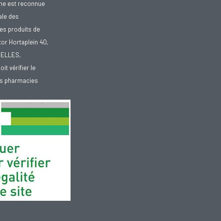
gne est reconnue
ale des
es produits de
tor Hortaplein 40,
XELLES,
doit vérifier le
des pharmacies