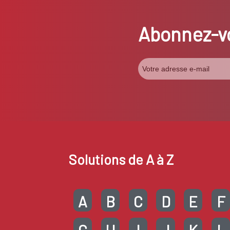
Abonnez-vo
Solutions de A à Z
A
B
C
D
E
F