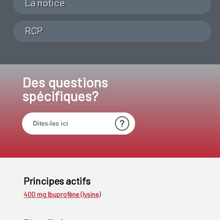
La notice
RCP
Des questions
spécifiques?
Principes actifs
400 mg Ibuprofène (lysine)