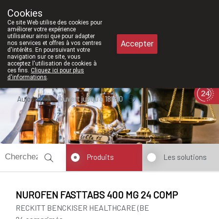
À partir de février 2026, nous serons à
Cookies
Pharmacie Meysen SPRL
Ce site Web utilise des cookies pour
011/610300
améliorer votre expérience
utilisateur ainsi que pour adapter
Accepter
nos services et offres à vos centres
d'intérêts. En poursuivant votre
navigation sur ce site, vous
acceptez l'utilisation de cookies à
ces fins.
Cliquez ici pour plus
d'informations
.
Aujourd'hui
ouvert jusqu'à 18h30
Produits
Les solutions
NUROFEN FASTTABS 400 MG 24 COMP
RECKITT BENCKISER HEALTHCARE (BE