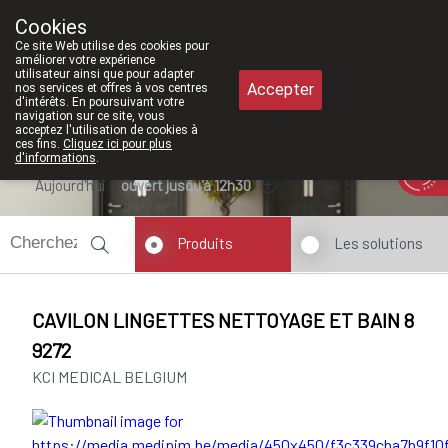
À partir de février 2026, nous ser
Cookies
Pharmacie Meysen SPRL
Ce site Web utilise des cookies pour
011/610300
améliorer votre expérience
utilisateur ainsi que pour adapter
Accepter
nos services et offres à vos centres
d'intérêts. En poursuivant votre
navigation sur ce site, vous
acceptez l'utilisation de cookies à
ces fins.
Cliquez ici pour plus
d'informations
.
Aujourd'hui
ouvert jusqu'à 12h30
Produits
Les solutions
CAVILON LINGETTES NETTOYAGE ET BAIN 8
9272
KCI MEDICAL BELGIUM