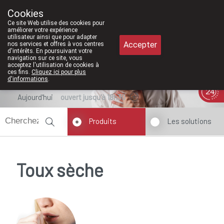
À partir de février 2026
Cookies
Pharmacie Meysen SPRL
Ce site Web utilise des cookies pour
011/610300
améliorer votre expérience
utilisateur ainsi que pour adapter
Accepter
nos services et offres à vos centres
d'intérêts. En poursuivant votre
navigation sur ce site, vous
acceptez l'utilisation de cookies à
ces fins.
Cliquez ici pour plus
d'informations
.
Aujourd'hui
ouvert jusqu'à 18h30
Produits
Les solutions
Toux sèche