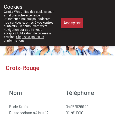
À partir de février 2026, nous ser
Cookies
Pharmacie Meysen SPRL
Ce site Web utilise des cookies pour
011/610300
améliorer votre expérience
utilisateur ainsi que pour adapter
Accepter
nos services et offres à vos centres
d'intérêts. En poursuivant votre
navigation sur ce site, vous
acceptez l'utilisation de cookies à
ces fins.
Cliquez ici pour plus
d'informations
.
Aujourd'hui
fermé
Croix-Rouge
Nom
Téléphone
Rode Kruis
0495/826949
Rustoordlaan 44 bus 12
011/611900