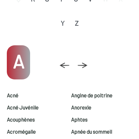
Y
Z
A
Acné
Angine de poitrine
Acné Juvénile
Anorexie
Acouphènes
Aphtes
Acromégalie
Apnée du sommeil