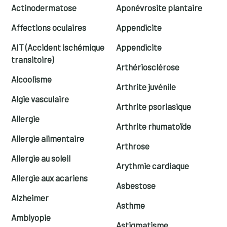
Actinodermatose
Aponévrosite plantaire
Affections oculaires
Appendicite
AIT (Accident ischémique
Appendicite
transitoire)
Arthériosclérose
Alcoolisme
Arthrite juvénile
Algie vasculaire
Arthrite psoriasique
Allergie
Arthrite rhumatoïde
Allergie alimentaire
Arthrose
Allergie au soleil
Arythmie cardiaque
Allergie aux acariens
Asbestose
Alzheimer
Asthme
Amblyopie
Astigmatisme