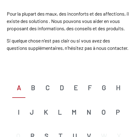
Pour la plupart des maux, des inconforts et des affections, il
existe des solutions . Nous pouvons vous aider en vous
proposant des informations, des conseils et des produits.
Si quelque chose n'est pas clair ou si vous avez des
questions supplémentaires, n'hésitez pas à nous contacter.
A
B
C
D
E
F
G
H
I
J
K
L
M
N
O
P
Q
R
S
T
U
V
W
X