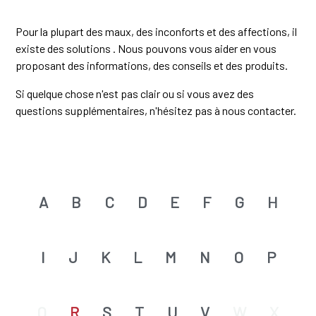
Pour la plupart des maux, des inconforts et des affections, il
existe des solutions . Nous pouvons vous aider en vous
proposant des informations, des conseils et des produits.
Si quelque chose n'est pas clair ou si vous avez des
questions supplémentaires, n'hésitez pas à nous contacter.
A
B
C
D
E
F
G
H
I
J
K
L
M
N
O
P
Q
R
S
T
U
V
W
X