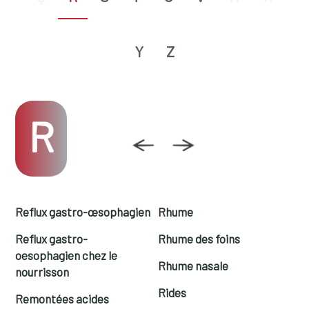
Y
Z
R
Reflux gastro-œsophagien
Rhume
Reflux gastro-
Rhume des foins
oesophagien chez le
Rhume nasale
nourrisson
Rides
Remontées acides