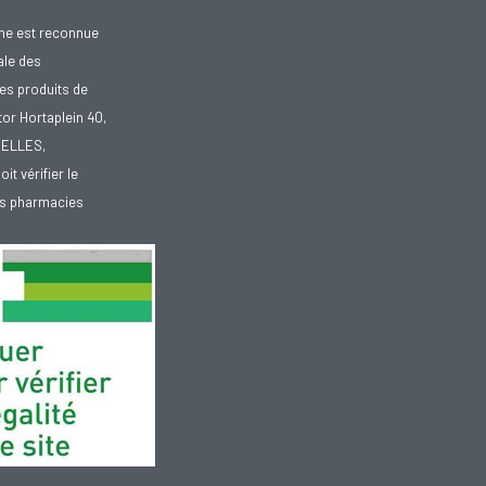
gne est reconnue
ale des
es produits de
tor Hortaplein 40,
XELLES,
doit vérifier le
des pharmacies