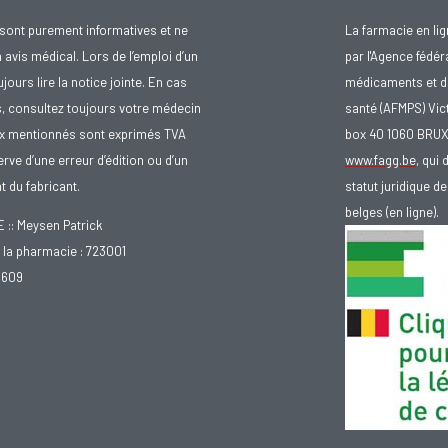
sont purement informatives et ne
La farmacie en li
avis médical. Lors de l’emploi d’un
par l'Agence fédér
urs lire la notice jointe. En cas
médicaments et d
s, consultez toujours votre médecin
santé (AFMPS) Vic
ix mentionnés sont exprimés TVA
box 40 1060 BRU
rve d’une erreur d’édition ou d’un
www.fagg.be
, qui 
 du fabricant.
statut juridique 
belges (en ligne).
: Meysen Patrick
la pharmacie : 723001
.609