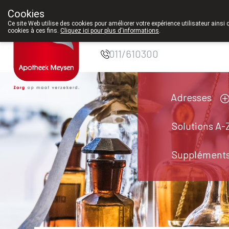
Cookies
Pharmacie Meysen
Ce site Web utilise des cookies pour améliorer votre expérience utilisateur ainsi 
cookies à ces fins.
Cliquez ici pour plus d'informations
.
SPRL
011/610300
Adresses
Solutions A-
Suppléments