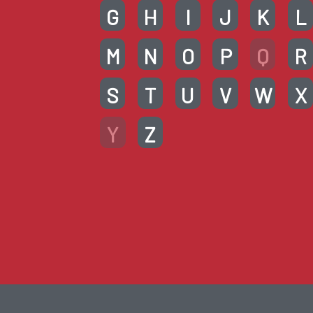
G
H
I
J
K
L
M
N
O
P
Q
R
S
T
U
V
W
X
Y
Z