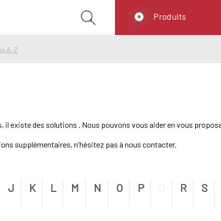
Produits
ns A-Z
s, il existe des solutions . Nous pouvons vous aider en vous propos
tions supplémentaires, n'hésitez pas à nous contacter.
J
K
L
M
N
O
P
Q
R
S