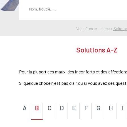
Vous êtes ici: Home >
Solutio
Solutions A-Z
Pour la plupart des maux, des inconforts et des affection
Si quelque chose n'est pas clair ou si vous avez des ques
A
B
C
D
E
F
G
H
I