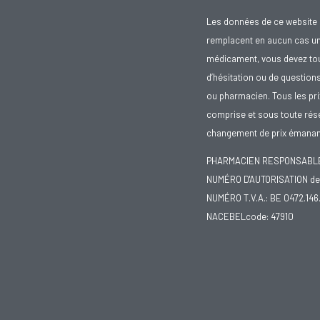
Les données de ce website 
remplacent en aucun cas un 
médicament, vous devez toujo
d’hésitation ou de question
ou pharmacien. Tous les pr
comprise et sous toute rése
changement de prix émanant
PHARMACIEN RESPONSABLE :
NUMÉRO D'AUTORISATION de 
NUMÉRO T.V.A.: BE 0472.146
NACEBELcode: 47910