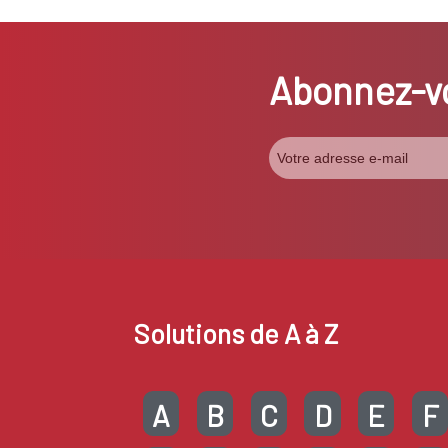
Abonnez-vo
Solutions de A à Z
A
B
C
D
E
F