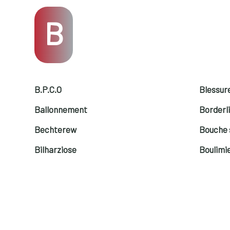
B
B.P.C.O
Blessure
Ballonnement
Borderl
Bechterew
Bouche 
Bilharziose
Boulimi