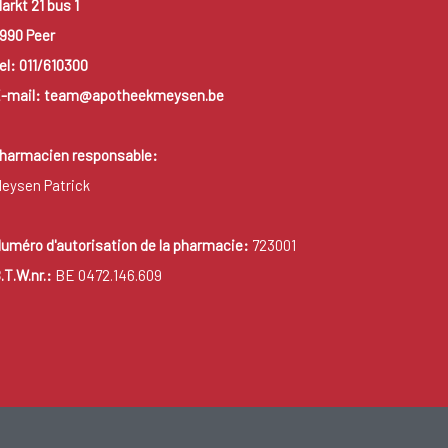
arkt 21 bus 1
990 Peer
el: 011/610300
-mail: team@apotheekmeysen.be
harmacien responsable:
eysen Patrick
uméro d'autorisation de la pharmacie:
723001
.T.W.nr.:
BE 0472.146.609