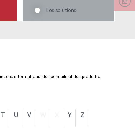
Les solutions
ant des informations, des conseils et des produits.
T
U
V
W
X
Y
Z