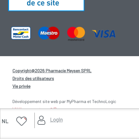
Copyright@2026 Pharmacie Meysen SPRL
-
Droits des utilisateurs
-
Vie privée
-
Développement site web par MyPharma et TechnoLogic
L'Hébergement par @iPower
Login
NL