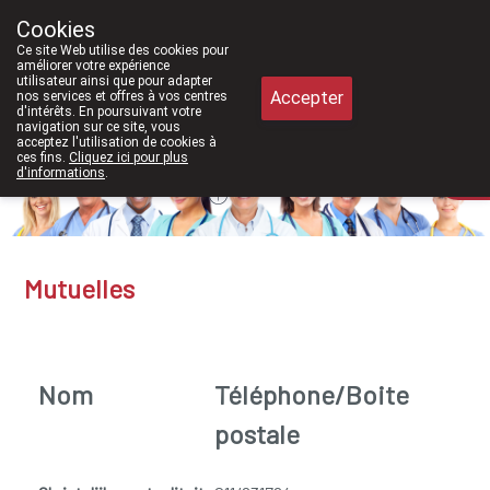
À partir de février 2026, nous sero
Cookies
Pharmacie Meysen SPRL
Ce site Web utilise des cookies pour
011/610300
améliorer votre expérience
utilisateur ainsi que pour adapter
Accepter
nos services et offres à vos centres
d'intérêts. En poursuivant votre
navigation sur ce site, vous
acceptez l'utilisation de cookies à
ces fins.
Cliquez ici pour plus
Aujourd'hui
A présent
fermé
d'informations
.
Mutuelles
Nom
Téléphone/Boite
postale