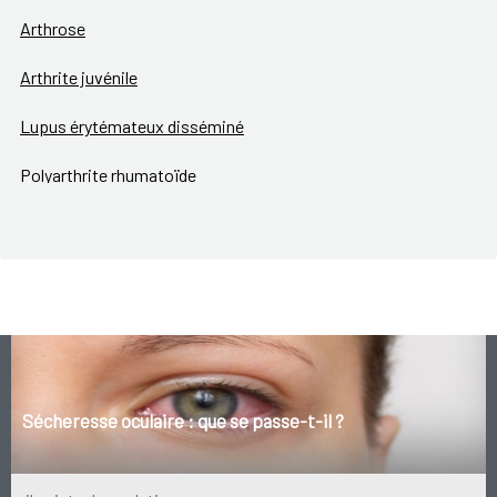
Arthrose
Arthrite juvénile
Lupus érytémateux disséminé
Polyarthrite rhumatoïde
Maladie de Bechterew
Maladie de Paget
Sécheresse oculaire : que se passe-t-il ?