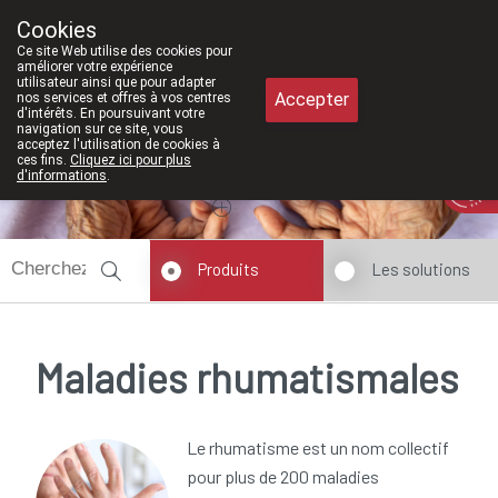
À partir de février 2026, nous seron
Cookies
Pharmacie Meysen SPRL
Ce site Web utilise des cookies pour
011/610300
améliorer votre expérience
utilisateur ainsi que pour adapter
Accepter
nos services et offres à vos centres
d'intérêts. En poursuivant votre
navigation sur ce site, vous
acceptez l'utilisation de cookies à
ces fins.
Cliquez ici pour plus
Aujourd'hui
A présent
fermé
d'informations
.
Produits
Les solutions
Maladies rhumatismales
Le rhumatisme est un nom collectif
pour plus de 200 maladies