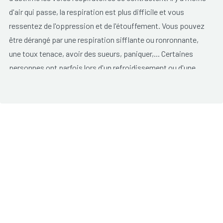
d'air qui passe, la respiration est plus difficile et vous
ressentez de l'oppression et de l'étouffement. Vous pouvez
être dérangé par une respiration sifflante ou ronronnante,
une toux tenace, avoir des sueurs, paniquer,... Certaines
personnes ont parfois lors d'un refroidissement ou d'une
infection des voies respiratoires, une respiration sifflante,
mais ce n'est pas pour la cause de l'asthme. En cas d'asthme
les plaintes typiques vont et viennent sous forme de crise.
Certaines personnes ont des crises seulement à l'occasion,
d'autres sont malades pendant plusieurs jours. De plus la
gravité de la crise peut varier fortement et ne sait pas être
prévue. Quand vous n'avez pas de crise, vos poumons
fonctionnent presque normalement et vous ne ressentez
aucuns symptômes.
Lorsque l'asthme est sévère, l'oppression peut-être si forte