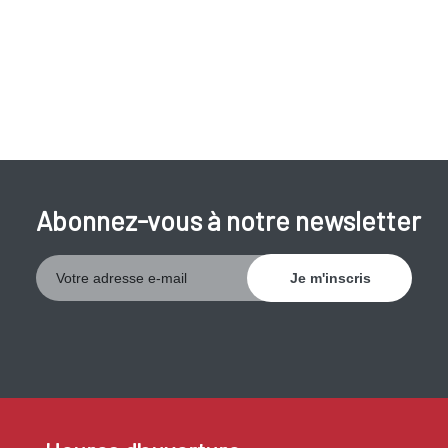
que vous n'êtes plus en état de formuler des phrases. Vos
lèvres, langue, doigts et orteils peuvent devenir bleus et
vous pouvez même entrer en coma.
L'asthme peut se manifester à n'importe quel âge. Il est déjà
présent chez la plupart des adultes depuis leur enfance.
L'asthme est plus fréquent dans certaines familles.
Abonnez-vous à notre newsletter