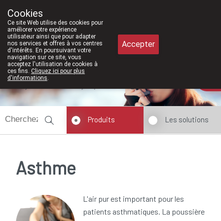
À partir de février 2026, nous seron
Cookies
Pharmacie Meysen SPRL
Ce site Web utilise des cookies pour
011/610300
améliorer votre expérience
utilisateur ainsi que pour adapter
Accepter
nos services et offres à vos centres
d'intérêts. En poursuivant votre
navigation sur ce site, vous
acceptez l'utilisation de cookies à
ces fins.
Cliquez ici pour plus
d'informations
.
Aujourd'hui
ouvert jusqu'à 18h30
Produits
Les solutions
Asthme
L'air pur est important pour les
patients asthmatiques. La poussière