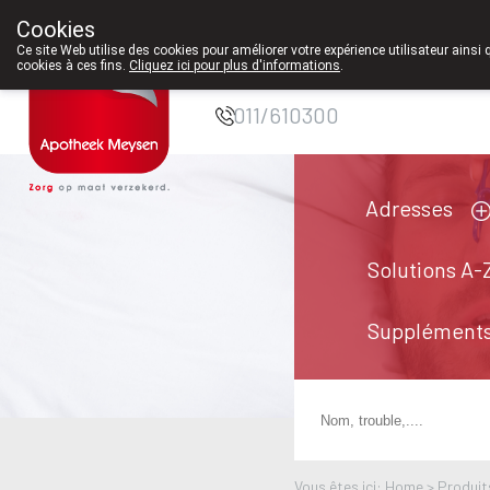
Cookies
Pharmacie Meysen
Ce site Web utilise des cookies pour améliorer votre expérience utilisateur ainsi 
cookies à ces fins.
Cliquez ici pour plus d'informations
.
SPRL
011/610300
Adresses
Solutions A-
Suppléments
Vous êtes ici: Home >
Produit