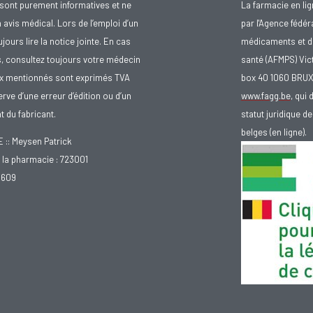
sont purement informatives et ne
La farmacie en li
avis médical. Lors de l’emploi d’un
par l'Agence fédér
urs lire la notice jointe. En cas
médicaments et d
s, consultez toujours votre médecin
santé (AFMPS) Vic
ix mentionnés sont exprimés TVA
box 40 1060 BRU
rve d’une erreur d’édition ou d’un
www.fagg.be
, qui 
 du fabricant.
statut juridique 
belges (en ligne).
: Meysen Patrick
la pharmacie : 723001
.609