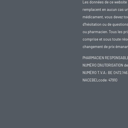
Les données de ce website 
remplacent en aucun cas un 
médicament, vous devez toujo
d’hésitation ou de question
ou pharmacien. Tous les pr
comprise et sous toute rése
changement de prix émanant
PHARMACIEN RESPONSABLE :
NUMÉRO D'AUTORISATION de 
NUMÉRO T.V.A.: BE 0472.146
NACEBELcode: 47910