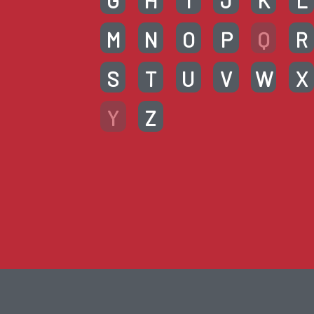
G
H
I
J
K
L
M
N
O
P
Q
R
S
T
U
V
W
X
Y
Z