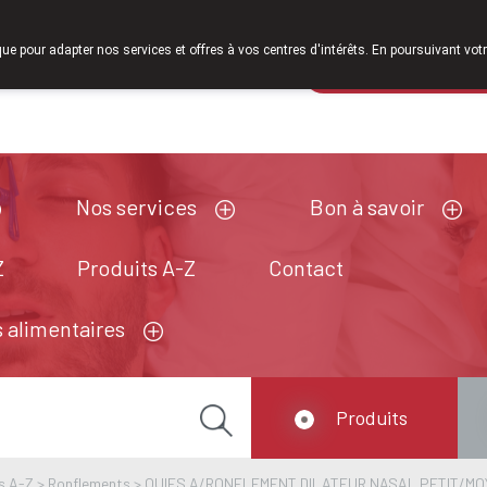
À partir de février 2026, nous serons à nouveau ou
que pour adapter nos services et offres à vos centres d'intérêts. En poursuivant votr
Pharmacie de ga
Aujourd'hui
A présent
fermé
Nos services
Bon à savoir
Z
Produits A-Z
Contact
 alimentaires
Produits
s A-Z
>
Ronflements
>
QUIES A/RONFLEMENT DILATEUR NASAL PETIT/MO