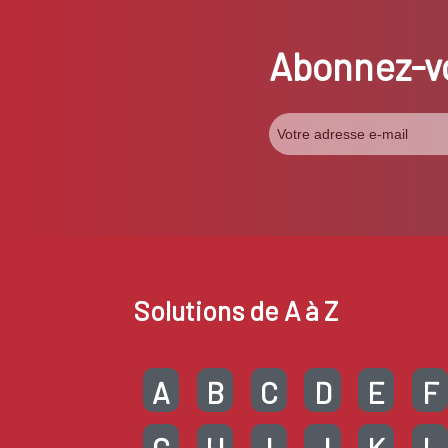
Abonnez-vo
Solutions de A à Z
A
B
C
D
E
F