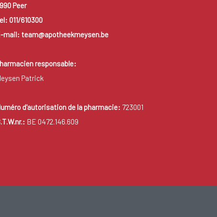
990 Peer
el: 011/610300
-mail: team@apotheekmeysen.be
harmacien responsable:
eysen Patrick
uméro d'autorisation de la pharmacie:
723001
.T.W.nr.:
BE 0472.146.609