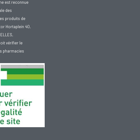
gne est reconnue
ale des
es produits de
tor Hortaplein 40,
XELLES,
doit vérifier le
des pharmacies