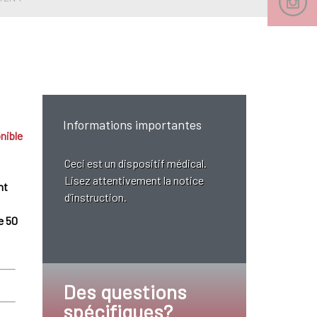
Informations importantes
nible
Ceci est un dispositif médical.
Lisez attentivement la notice
nt
d’instruction.
e 50
Des questions
spécifiques?