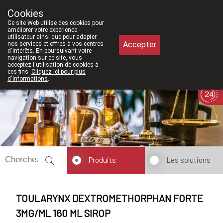
À partir de février 2026, nous serons
Cookies
Pharmacie Meysen SPRL
Ce site Web utilise des cookies pour
011/610300
améliorer votre expérience
utilisateur ainsi que pour adapter
Accepter
nos services et offres à vos centres
d'intérêts. En poursuivant votre
navigation sur ce site, vous
acceptez l'utilisation de cookies à
ces fins.
Cliquez ici pour plus
d'informations
.
Aujourd'hui
A présent
fermé
Produits
Les solutions
TOULARYNX DEXTROMETHORPHAN FORTE
3MG/ML 160 ML SIROP