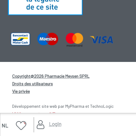
Copyright@2026 Pharmacie Meysen SPRL
-
Droits des utilisateurs
-
Vie privée
-
Développement site web par MyPharma et TechnoLogic
L'Hébergement par @iPower
Login
NL