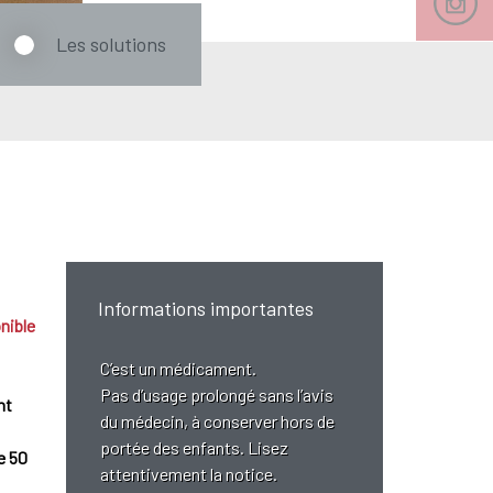
Les solutions
Informations importantes
nible
C’est un médicament.
Pas d’usage prolongé sans l’avis
nt
du médecin, à conserver hors de
portée des enfants. Lisez
e 50
attentivement la notice.