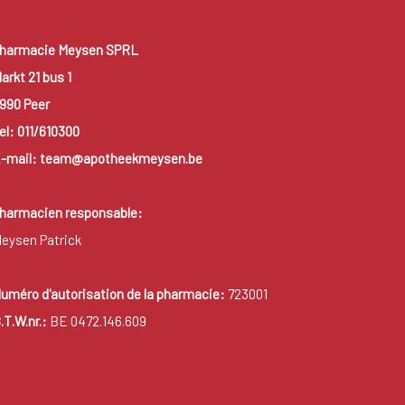
harmacie Meysen SPRL
arkt 21 bus 1
990 Peer
el: 011/610300
-mail: team@apotheekmeysen.be
harmacien responsable:
eysen Patrick
uméro d'autorisation de la pharmacie:
723001
.T.W.nr.:
BE 0472.146.609