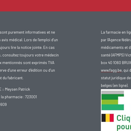
sont purement informatives et ne
La farmacie en li
avis médical. Lors de l’emploi d’un
par l'Agence fédér
urs lire la notice jointe. En cas
médicaments et d
s, consultez toujours votre médecin
santé (AFMPS) Vic
ix mentionnés sont exprimés TVA
box 40 1060 BRU
rve d’une erreur d’édition ou d’un
www.fagg.be
, qui 
 du fabricant.
statut juridique 
belges (en ligne).
: Meysen Patrick
la pharmacie : 723001
.609