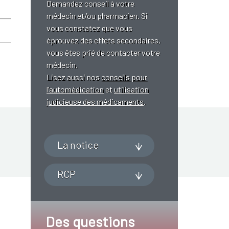
Demandez conseil à votre
médecin et/ou pharmacien. Si
vous constatez que vous
éprouvez des effets secondaires,
vous êtes prié de contacter votre
médecin.
Lisez aussi nos
conseils pour
l’automédication
et
utilisation
judicieuse des médicaments
.
La notice
RCP
Des questions