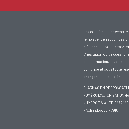
Les données de ce website 
remplacent en aucun cas un 
médicament, vous devez toujo
d’hésitation ou de question
ou pharmacien. Tous les pr
comprise et sous toute rése
changement de prix émanant
PHARMACIEN RESPONSABLE :
NUMÉRO D'AUTORISATION de 
NUMÉRO T.V.A.: BE 0472.146
NACEBELcode: 47910