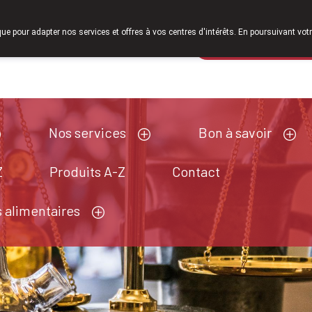
À partir de février 2026, nous serons à nouveau ou
que pour adapter nos services et offres à vos centres d'intérêts. En poursuivant votr
Pharmacie de ga
Aujourd'hui
fermé
Nos services
Bon à savoir
Z
Produits A-Z
Contact
 alimentaires