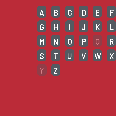
A
B
C
D
E
F
G
H
I
J
K
L
M
N
O
P
Q
R
S
T
U
V
W
X
Y
Z