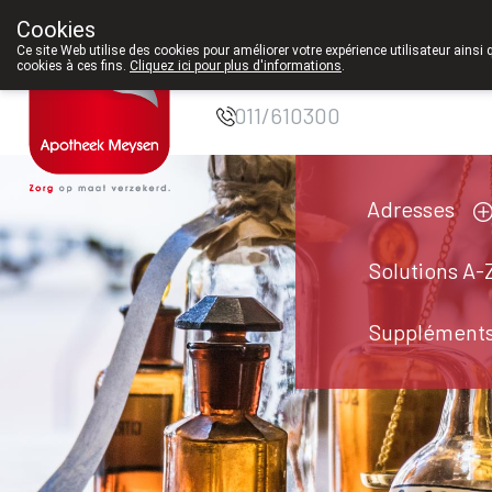
Cookies
Pharmacie Meysen
Ce site Web utilise des cookies pour améliorer votre expérience utilisateur ainsi 
cookies à ces fins.
Cliquez ici pour plus d'informations
.
SPRL
011/610300
Adresses
Solutions A-
Suppléments