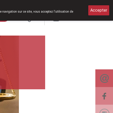
verts le samedi de 8h30 à 12h30.
Accepter
e navigation sur ce site, vous acceptez l'utilisation de
rde
Login
NL