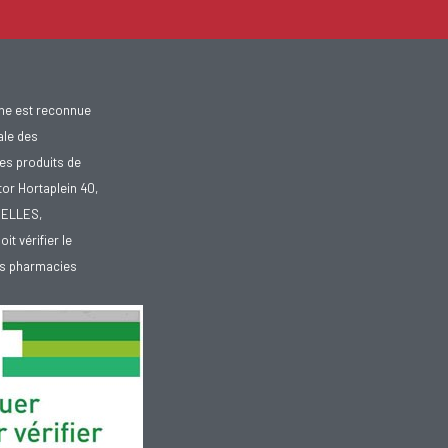
gne est reconnue
ale des
es produits de
tor Hortaplein 40,
XELLES,
doit vérifier le
des pharmacies