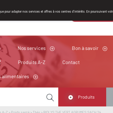
À partir de février 2026, nous serons à nouveau
que pour adapter nos services et offres à vos centres d'intérêts. En poursuivant votr
Pharmacie de ga
Aujourd'hui
A présent
fermé
Nos services
Bon à savoir
Z
Produits A-Z
Contact
 alimentaires
Produits
s A-Z
>
Poids santé
>
Thés
>
BIOLYS THE VERT AGRUMES SACH 24