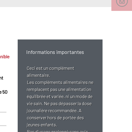
Informations importantes
nible
Ceci est un complément
alimentaire.
nt
Les compléments alimentaires ne
remplacent pas une alimentation
e 50
équilibrée et variée, ni un mode de
vie sain. Ne pas dépasser la dose
journalière recommandée. A
conserver hors de portée des
jeunes enfants.
Pas d'usage prolongé sans avis