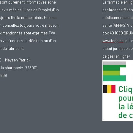
sont purement informatives et ne
La farmacie en li
avis médical. Lors de l’emploi d’un
par l'Agence fédér
urs lire la notice jointe. En cas
médicaments et d
s, consultez toujours votre médecin
santé (AFMPS) Vic
ix mentionnés sont exprimés TVA
box 40 1060 BRU
rve d’une erreur d’édition ou d’un
www.fagg.be
, qui 
 du fabricant.
statut juridique 
belges (en ligne).
: Meysen Patrick
la pharmacie : 723001
.609