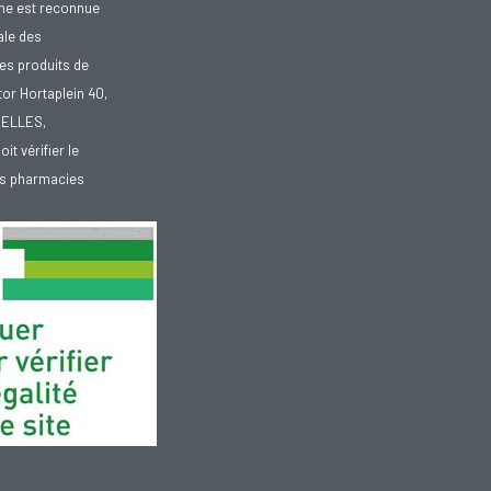
gne est reconnue
ale des
es produits de
tor Hortaplein 40,
XELLES,
doit vérifier le
des pharmacies