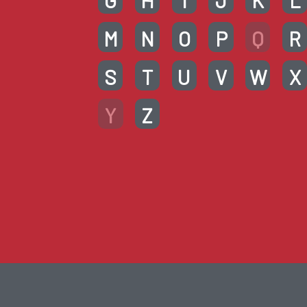
G
H
I
J
K
L
M
N
O
P
Q
R
S
T
U
V
W
X
Y
Z