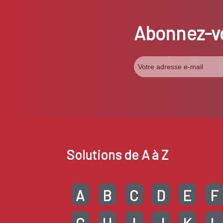
Abonnez-vo
Solutions de A à Z
A
B
C
D
E
F