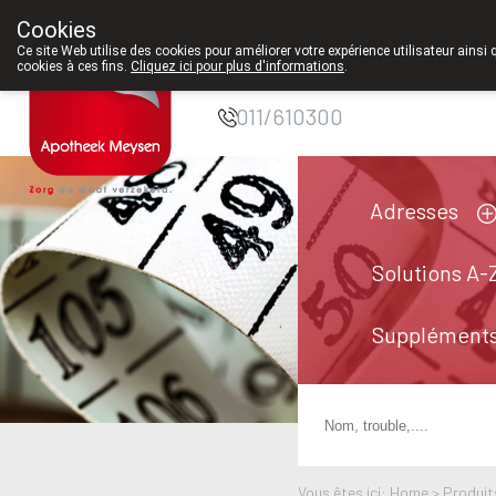
Cookies
Pharmacie Meysen
Ce site Web utilise des cookies pour améliorer votre expérience utilisateur ainsi 
cookies à ces fins.
Cliquez ici pour plus d'informations
.
SPRL
011/610300
Adresses
Solutions A-
Suppléments
Vous êtes ici: Home >
Produit