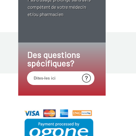
compétent de votre médecin
et/ou pharmacien
Des questions
spécifiques?