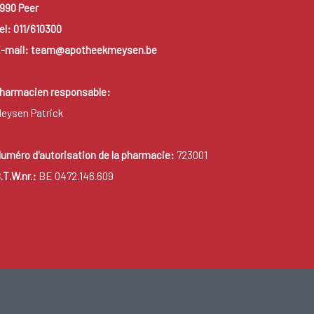
990 Peer
el: 011/610300
-mail: team@apotheekmeysen.be
harmacien responsable:
eysen Patrick
uméro d'autorisation de la pharmacie:
723001
.T.W.nr.:
BE 0472.146.609