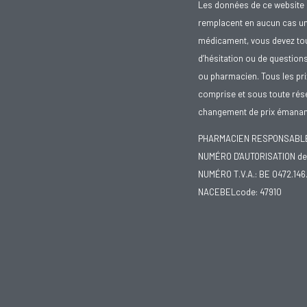
Les données de ce website 
remplacent en aucun cas un 
médicament, vous devez toujo
d’hésitation ou de question
ou pharmacien. Tous les pr
comprise et sous toute rése
changement de prix émanant
PHARMACIEN RESPONSABLE :
NUMÉRO D'AUTORISATION de 
NUMÉRO T.V.A.: BE 0472.146
NACEBELcode: 47910