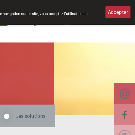
 ouverts le samedi de 8h30 à 12h30.
Accepter
e navigation sur ce site, vous acceptez l'utilisation de
rde
Login
NL
Les solutions