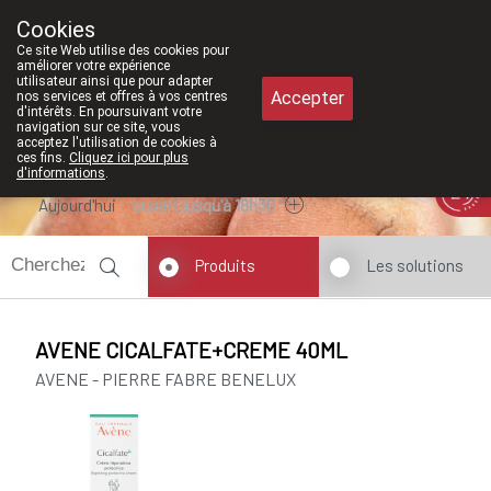
À partir de février 2026, nous serons
Cookies
Pharmacie Meysen SPRL
Ce site Web utilise des cookies pour
011/610300
améliorer votre expérience
utilisateur ainsi que pour adapter
Accepter
nos services et offres à vos centres
d'intérêts. En poursuivant votre
navigation sur ce site, vous
acceptez l'utilisation de cookies à
ces fins.
Cliquez ici pour plus
d'informations
.
Aujourd'hui
ouvert jusqu'à 18h30
Produits
Les solutions
AVENE CICALFATE+CREME 40ML
AVENE - PIERRE FABRE BENELUX