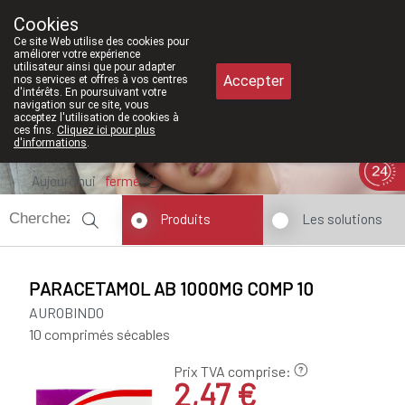
À partir de février 2026, nous serons
Cookies
Pharmacie Meysen SPRL
Ce site Web utilise des cookies pour
011/610300
améliorer votre expérience
utilisateur ainsi que pour adapter
Accepter
nos services et offres à vos centres
d'intérêts. En poursuivant votre
navigation sur ce site, vous
acceptez l'utilisation de cookies à
ces fins.
Cliquez ici pour plus
d'informations
.
Aujourd'hui
fermé
Produits
Les solutions
PARACETAMOL AB 1000MG COMP 10
AUROBINDO
10 comprimés sécables
Prix TVA comprise:
2,47 €