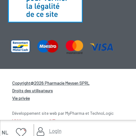
Copyright@2026 Pharmacie Meysen SPRL
-
Droits des utilisateurs
-
Vie privée
-
Développement site web par MyPharma et TechnoLogic
L'Hébergement par @iPower
Login
NL