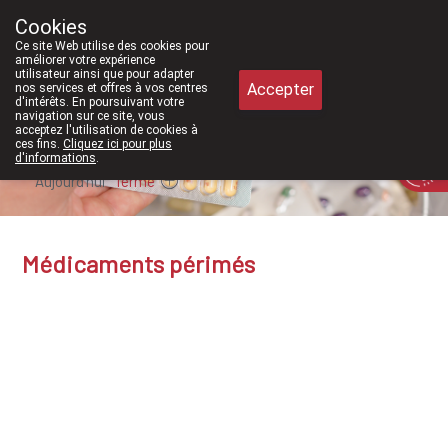
 2026, nous serons à nouveau ouverts le samedi de 8h30 à 12h30.
Cookies
Pharmacie Meysen SPRL
Ce site Web utilise des cookies pour
011/610300
améliorer votre expérience
utilisateur ainsi que pour adapter
Accepter
nos services et offres à vos centres
d'intérêts. En poursuivant votre
navigation sur ce site, vous
acceptez l'utilisation de cookies à
ces fins.
Cliquez ici pour plus
d'informations
.
Aujourd'hui
fermé
Médicaments périmés