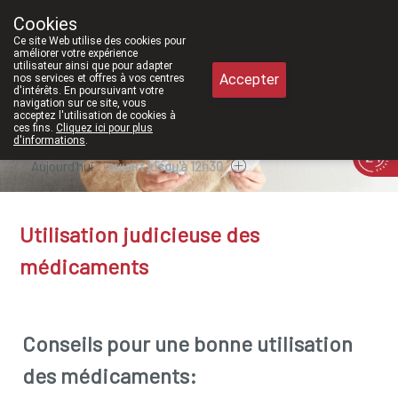
À partir de février 2026, nous seron
Cookies
Pharmacie Meysen SPRL
Ce site Web utilise des cookies pour
011/610300
améliorer votre expérience
utilisateur ainsi que pour adapter
Accepter
nos services et offres à vos centres
d'intérêts. En poursuivant votre
navigation sur ce site, vous
acceptez l'utilisation de cookies à
ces fins.
Cliquez ici pour plus
d'informations
.
Aujourd'hui
ouvert jusqu'à 12h30
Utilisation judicieuse des
médicaments
Conseils pour une bonne utilisation
des médicaments: