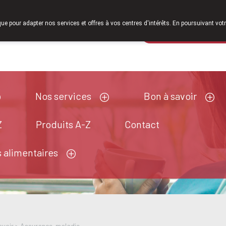
À partir de février 2026, nous serons à nouveau ou
que pour adapter nos services et offres à vos centres d'intérêts. En poursuivant votr
Pharmacie de ga
Aujourd'hui
ouvert jusqu'à 18h30
Nos services
Bon à savoir
Z
Produits A-Z
Contact
 alimentaires
avoir
>
Assurance-maladie