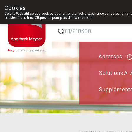
Cookies
Pharmacie Meysen
Ce site Web utilise des cookies pour améliorer votre expérience utilisateur ainsi 
cookies à ces fins.
Cliquez ici pour plus d'informations
.
SPRL
011/610300
Adresses
Solutions A-
Suppléments
Vous êtes ici: Home >
Bon à s