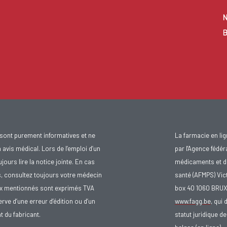
N
B
sont purement informatives et ne
La farmacie en li
avis médical. Lors de l’emploi d’un
par l'Agence fédér
urs lire la notice jointe. En cas
médicaments et d
s, consultez toujours votre médecin
santé (AFMPS) Vic
ix mentionnés sont exprimés TVA
box 40 1060 BRU
rve d’une erreur d’édition ou d’un
www.fagg.be
, qui 
 du fabricant.
statut juridique 