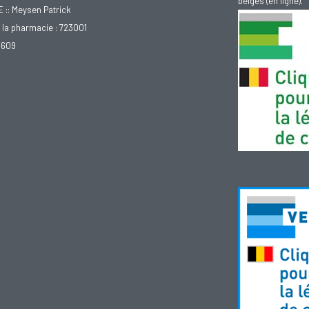
belges (en ligne).
: Meysen Patrick
la pharmacie : 723001
.609