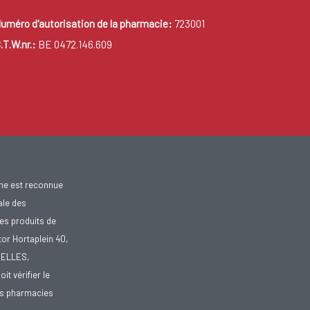
uméro d'autorisation de la pharmacie:
723001
.T.W.nr.:
BE 0472.146.609
gne est reconnue
ale des
es produits de
tor Hortaplein 40,
XELLES,
doit vérifier le
des pharmacies