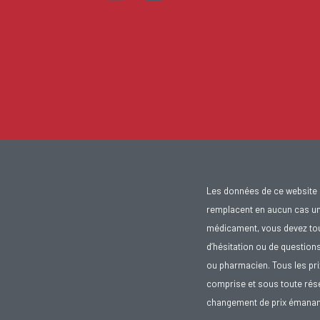
Les données de ce website 
remplacent en aucun cas un 
médicament, vous devez toujo
d’hésitation ou de question
ou pharmacien. Tous les pr
comprise et sous toute rése
changement de prix émanant