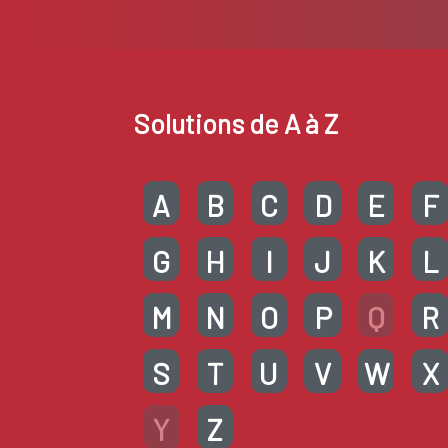
Solutions de A à Z
A
B
C
D
E
F
G
H
I
J
K
L
M
N
O
P
Q
R
S
T
U
V
W
X
Y
Z