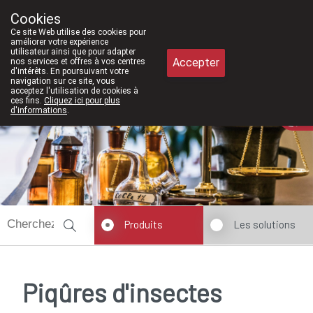
À partir de février 2026, nous ser
Cookies
Pharmacie Meysen SPRL
Ce site Web utilise des cookies pour
011/610300
améliorer votre expérience
utilisateur ainsi que pour adapter
Accepter
nos services et offres à vos centres
d'intérêts. En poursuivant votre
navigation sur ce site, vous
acceptez l'utilisation de cookies à
ces fins.
Cliquez ici pour plus
Aujourd'hui
A présent
fermé
d'informations
.
Produits
Les solutions
Piqûres d'insectes