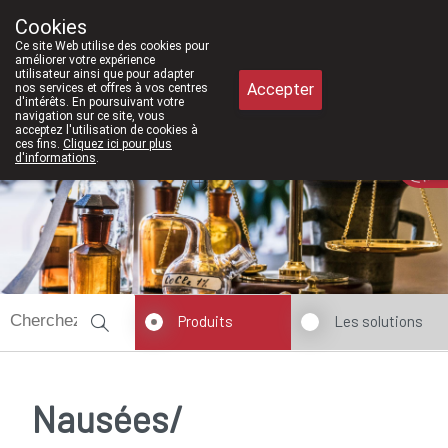
À partir de février 2026, nous sero
Cookies
Pharmacie Meysen SPRL
Ce site Web utilise des cookies pour
011/610300
améliorer votre expérience
utilisateur ainsi que pour adapter
Accepter
nos services et offres à vos centres
d'intérêts. En poursuivant votre
navigation sur ce site, vous
acceptez l'utilisation de cookies à
ces fins.
Cliquez ici pour plus
Aujourd'hui
A présent
fermé
d'informations
.
Produits
Les solutions
Nausées/