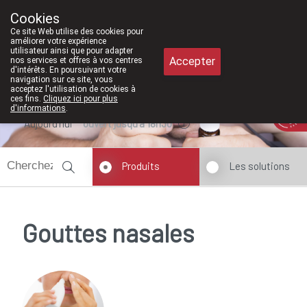
À partir de février 2026, nous seron
Cookies
Pharmacie Meysen SPRL
Ce site Web utilise des cookies pour
011/610300
améliorer votre expérience
utilisateur ainsi que pour adapter
Accepter
nos services et offres à vos centres
d'intérêts. En poursuivant votre
navigation sur ce site, vous
acceptez l'utilisation de cookies à
ces fins.
Cliquez ici pour plus
d'informations
.
Aujourd'hui
ouvert jusqu'à 18h30
Produits
Les solutions
Gouttes nasales