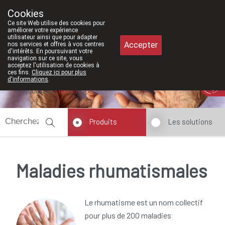
À partir de février 2026, nous serons à
Cookies
Pharmacie Meysen SPRL
Ce site Web utilise des cookies pour
011/610300
améliorer votre expérience
utilisateur ainsi que pour adapter
Accepter
nos services et offres à vos centres
d'intérêts. En poursuivant votre
navigation sur ce site, vous
acceptez l'utilisation de cookies à
ces fins.
Cliquez ici pour plus
d'informations
.
Aujourd'hui
fermé
Produits
Les solutions
Maladies rhumatismales
Le rhumatisme est un nom collectif
pour plus de 200 maladies