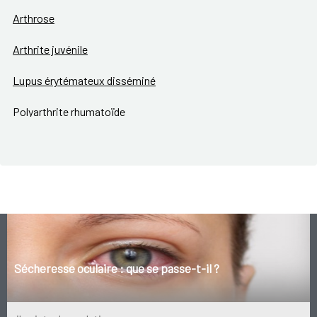
Arthrose
Arthrite juvénile
Lupus érytémateux disséminé
Polyarthrite rhumatoïde
Maladie de Bechterew
Maladie de Paget
Sécheresse oculaire : que se passe-t-il ?