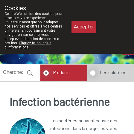
À partir de février 2026, nous seron
Cookies
Pharmacie Meysen SPRL
Ce site Web utilise des cookies pour
011/610300
améliorer votre expérience
utilisateur ainsi que pour adapter
Accepter
nos services et offres à vos centres
d'intérêts. En poursuivant votre
navigation sur ce site, vous
acceptez l'utilisation de cookies à
ces fins.
Cliquez ici pour plus
Aujourd'hui
A présent
fermé
d'informations
.
Produits
Les solutions
Infection bactérienne
Les bactéries peuvent causer des
infections dans la gorge, les voies