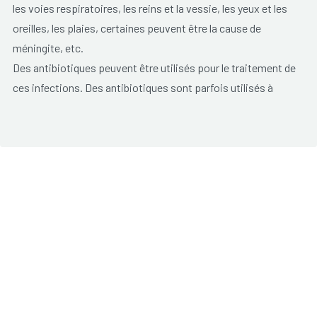
les voies respiratoires, les reins et la vessie, les yeux et les
oreilles, les plaies, certaines peuvent être la cause de
méningite, etc.
Des antibiotiques peuvent être utilisés pour le traitement de
ces infections. Des antibiotiques sont parfois utilisés à
faible dose pour éviter des infections chez les personnes
dont le système immunitaire est affaibli (personnes sous
chimiothérapies, les personnes atteintes du SIDA).
Les antibiotiques agissent soit en tuant les bactéries, soit
en empêchant qu'elles ne se multiplient, ainsi le système
immunitaire propre au corps est capable de réagir contre les
autres bactéries.