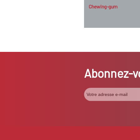
Chewing-gum
Abonnez-vo