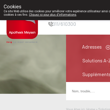
Cookies
Pharmacie Meysen
Ce site Web utilise des cookies pour améliorer votre expérience utilisateur ainsi 
SPRL
cookies à ces fins.
Cliquez ici pour plus d'informations
.
011/610300
Adresses
Solutions A-
Suppléments
Vous êtes ici: Home >
Solutio