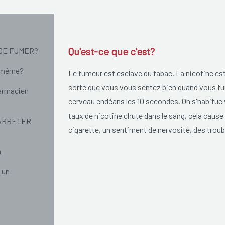
Qu'est-ce que c'est?
DE FUMER?
i-même?
Le fumeur est esclave du tabac. La nicotine es
sorte que vous vous sentez bien quand vous fume
armacien
cerveau endéans les 10 secondes. On s'habitue v
taux de nicotine chute dans le sang, cela caus
 ARRETER
cigarette, un sentiment de nervosité, des troubl
n
 un