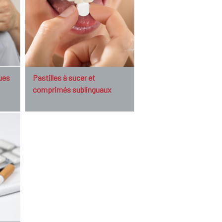
ues
Pastilles à sucer et
comprimés sublinguaux