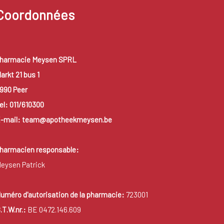
Coordonnées
harmacie Meysen SPRL
arkt 21 bus 1
990 Peer
el: 011/610300
-mail: team@apotheekmeysen.be
harmacien responsable:
eysen Patrick
uméro d'autorisation de la pharmacie:
723001
.T.W.nr.:
BE 0472.146.609