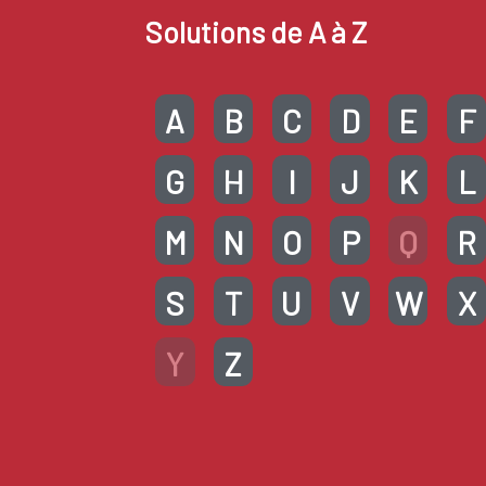
Solutions de A à Z
A
B
C
D
E
F
G
H
I
J
K
L
M
N
O
P
Q
R
S
T
U
V
W
X
Y
Z