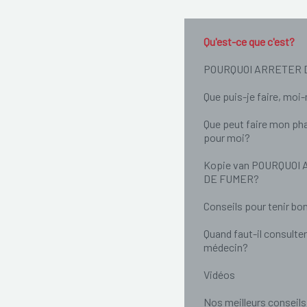
Qu'est-ce que c'est?
POURQUOI ARRETER 
Que puis-je faire, mo
Que peut faire mon ph
pour moi?
Kopie van POURQUOI
DE FUMER?
Conseils pour tenir bo
Quand faut-il consulter
médecin?
Vidéos
Nos meilleurs conseils