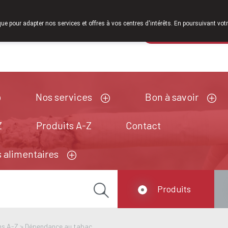
À partir de février 2026, nous serons à nouveau ouverts le same
que pour adapter nos services et offres à vos centres d'intérêts. En poursuivant votr
Pharmacie de ga
Aujourd'hui
A présent
fermé
Nos services
Bon à savoir
Z
Produits A-Z
Contact
 alimentaires
Produits
ns A-Z
>
Dépendance au tabac