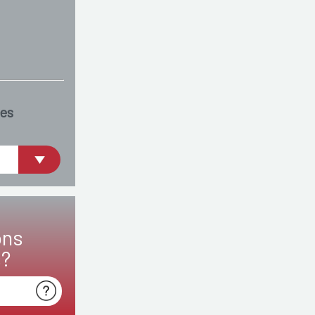
es
ons
s?