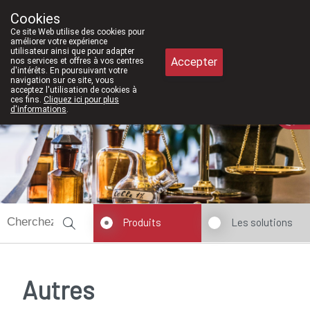
À partir de février 2026, nous serons à 
Cookies
Pharmacie Meysen SPRL
Ce site Web utilise des cookies pour
011/610300
améliorer votre expérience
utilisateur ainsi que pour adapter
Accepter
nos services et offres à vos centres
d'intérêts. En poursuivant votre
navigation sur ce site, vous
acceptez l'utilisation de cookies à
ces fins.
Cliquez ici pour plus
Aujourd'hui
A présent
fermé
d'informations
.
Produits
Les solutions
Autres