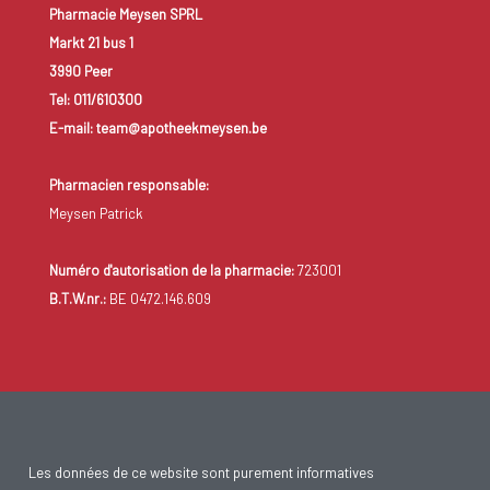
Pharmacie Meysen SPRL
Markt 21 bus 1
3990 Peer
Tel: 011/610300
E-mail: team@apotheekmeysen.be
Pharmacien responsable:
Meysen Patrick
Numéro d'autorisation de la pharmacie:
723001
B.T.W.nr.:
BE 0472.146.609
Les données de ce website sont purement informatives