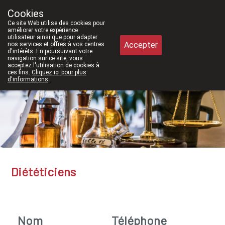
À partir de février 2026, nous ser
Cookies
Pharmacie Meysen SPRL
Ce site Web utilise des cookies pour
011/610300
améliorer votre expérience
utilisateur ainsi que pour adapter
Accepter
nos services et offres à vos centres
d'intérêts. En poursuivant votre
navigation sur ce site, vous
acceptez l'utilisation de cookies à
ces fins.
Cliquez ici pour plus
d'informations
.
Aujourd'hui
ouvert jusqu'à 12h30
Diététiciens
Nom
Téléphone