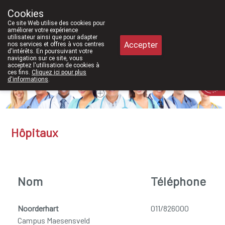
À partir de février 2026, nous sero
Cookies
Pharmacie Meysen SPRL
Ce site Web utilise des cookies pour
011/610300
améliorer votre expérience
utilisateur ainsi que pour adapter
Accepter
nos services et offres à vos centres
d'intérêts. En poursuivant votre
navigation sur ce site, vous
acceptez l'utilisation de cookies à
ces fins.
Cliquez ici pour plus
Aujourd'hui
A présent
fermé
d'informations
.
Hôpitaux
Nom
Téléphone
Noorderhart
011/826000
Campus Maesensveld