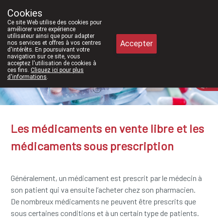
À partir de février 2026, nous sero
Cookies
Pharmacie Meysen SPRL
Ce site Web utilise des cookies pour
011/610300
améliorer votre expérience
utilisateur ainsi que pour adapter
Accepter
nos services et offres à vos centres
d'intérêts. En poursuivant votre
navigation sur ce site, vous
acceptez l'utilisation de cookies à
ces fins.
Cliquez ici pour plus
Aujourd'hui
A présent
fermé
d'informations
.
Les médicaments en vente libre et les
médicaments sous prescription
Généralement, un médicament est prescrit par le médecin à
son patient qui va ensuite l’acheter chez son pharmacien.
De nombreux médicaments ne peuvent être prescrits que
sous certaines conditions et à un certain type de patients.