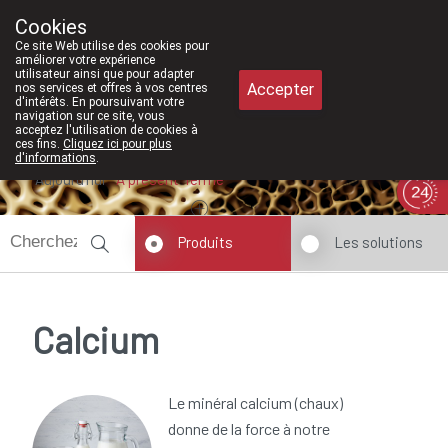
À partir de février 2026, nous serons 
Cookies
Pharmacie Meysen SPRL
Ce site Web utilise des cookies pour
011/610300
améliorer votre expérience
utilisateur ainsi que pour adapter
Accepter
nos services et offres à vos centres
d'intérêts. En poursuivant votre
navigation sur ce site, vous
acceptez l'utilisation de cookies à
ces fins.
Cliquez ici pour plus
d'informations
.
Aujourd'hui
A présent
fermé
Produits
Les solutions
Calcium
Le minéral calcium (chaux)
donne de la force à notre