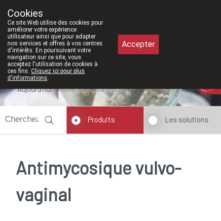
À partir de février 2026, nous serons 
Cookies
Pharmacie Meysen SPRL
Ce site Web utilise des cookies pour
011/610300
améliorer votre expérience
utilisateur ainsi que pour adapter
Accepter
nos services et offres à vos centres
d'intérêts. En poursuivant votre
navigation sur ce site, vous
acceptez l'utilisation de cookies à
ces fins.
Cliquez ici pour plus
d'informations
.
Aujourd'hui
ouvert jusqu'à 18h30
Produits
Les solutions
Antimycosique vulvo-
vaginal