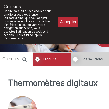
À partir de février 2026, nous serons à
Cookies
Pharmacie Meysen SPRL
Ce site Web utilise des cookies pour
011/610300
améliorer votre expérience
utilisateur ainsi que pour adapter
Accepter
nos services et offres à vos centres
d'intérêts. En poursuivant votre
navigation sur ce site, vous
acceptez l'utilisation de cookies à
ces fins.
Cliquez ici pour plus
d'informations
.
Aujourd'hui
fermé
Produits
Les solutions
Thermomètres digitaux