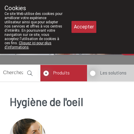
À partir de février 2026, nous seron
Cookies
Pharmacie Meysen SPRL
Ce site Web utilise des cookies pour
011/610300
améliorer votre expérience
utilisateur ainsi que pour adapter
Accepter
nos services et offres à vos centres
d'intérêts. En poursuivant votre
navigation sur ce site, vous
acceptez l'utilisation de cookies à
ces fins.
Cliquez ici pour plus
d'informations
.
Aujourd'hui
ouvert jusqu'à 12h30
Produits
Les solutions
Hygiène de l'oeil