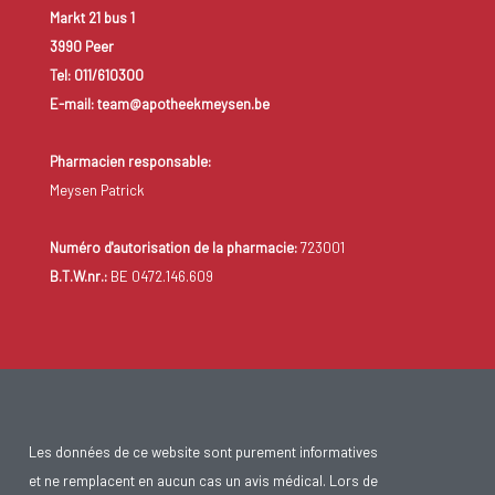
Markt 21 bus 1
3990 Peer
Tel: 011/610300
E-mail: team@apotheekmeysen.be
Pharmacien responsable:
Meysen Patrick
Numéro d'autorisation de la pharmacie:
723001
B.T.W.nr.:
BE 0472.146.609
Les données de ce website sont purement informatives
et ne remplacent en aucun cas un avis médical. Lors de