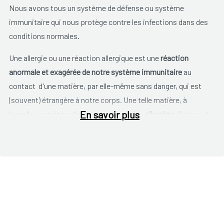
Nous avons tous un système de défense ou système
immunitaire qui nous protège contre les infections dans des
conditions normales.
Une allergie ou une réaction allergique est une
réaction
anormale et exagérée de notre système immunitaire
au
contact d'une matière, par elle-même sans danger, qui est
(souvent) étrangère à notre corps. Une telle matière, à
En savoir plus
laquelle vous êtes allergique, est appelée
allergène
. Cela peut
être e.a. du pollen, des excréments d'acariens, des pellicules
d'animaux, des aliments, des médicaments, des
champignons, etc.
Notre corps réagit en produisant des
anticorps
contre ces
allergènes et il en résulte toutes sortes de symptômes
comme un nez qui coule, des démangeaisons, des larmes
aux yeux, des éruptions cutanées, etc.