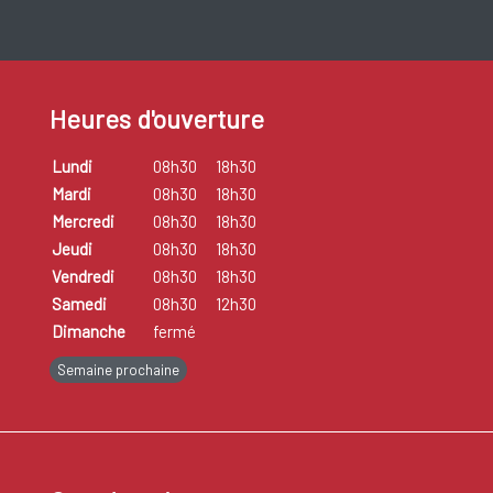
Après un premier contact, vous pouvez devenir sensible
(=
sensibilisation
) à une substance déterminée induisant une
allergie (= allergène). Cela signifie qu'au deuxième contact,
Heures d'ouverture
une réaction d'allergie se manifestera. Il est probable aussi
Lundi
08h30
18h30
que la réaction d'allergie ne se manifeste qu'après plusieurs
Mardi
08h30
18h30
contacts avec l'allergène, comme par exemple pour l'allergie
Mercredi
08h30
18h30
de contact.
Jeudi
08h30
18h30
Vendredi
08h30
18h30
L'hérédité
joue un rôle dans l'allergie. La possibilité que nous
Samedi
08h30
12h30
développions une allergie est plus grande si l'un de nos
Dimanche
fermé
parents est allergique et est très grande si les deux parents
Semaine prochaine
ont la même allergie. Des allergies peuvent déjà "surgir" dès
les premières semaines de la vie. Il est très important de
rechercher la cause des allergies pour pouvoir réagir
directement et éviter autant que possible le contact avec les