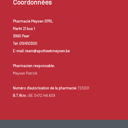
Coordonnées
allergènes.
Les personnes qui risquent de graves réactions d'allergie
Pharmacie Meysen SPRL
doivent prévoir d'avoir toujours avec elles
un kit d'urgence
Markt 21 bus 1
(adrénaline, corticoïdes, antihistaminiques). Demandez
3990 Peer
conseil à votre médecin.
Tel: 011/610300
E-mail: team@apotheekmeysen.be
Pharmacien responsable:
Meysen Patrick
Numéro d'autorisation de la pharmacie:
723001
B.T.W.nr.:
BE 0472.146.609