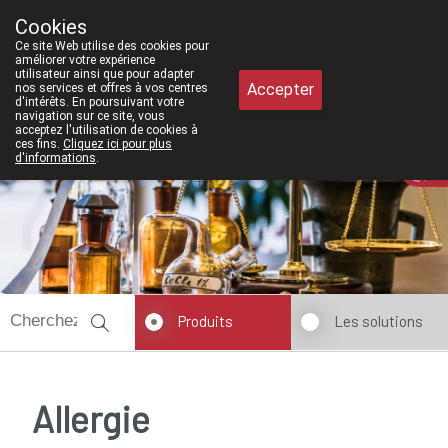
À partir de février 2026, nous serons à
Cookies
Pharmacie Meysen SPRL
Ce site Web utilise des cookies pour
011/610300
améliorer votre expérience
utilisateur ainsi que pour adapter
Accepter
nos services et offres à vos centres
d'intérêts. En poursuivant votre
navigation sur ce site, vous
acceptez l'utilisation de cookies à
ces fins.
Cliquez ici pour plus
Aujourd'hui
A présent
fermé
d'informations
.
Produits
Les solutions
Allergie