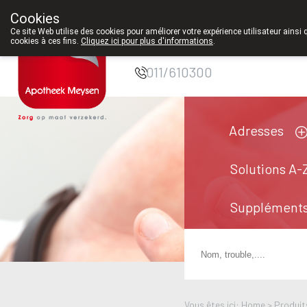
Cookies
Pharmacie Meysen
Ce site Web utilise des cookies pour améliorer votre expérience utilisateur ainsi 
cookies à ces fins.
Cliquez ici pour plus d'informations
.
SPRL
011/610300
Adresses
Solutions A-
Suppléments
Vous êtes ici: Home >
Produit