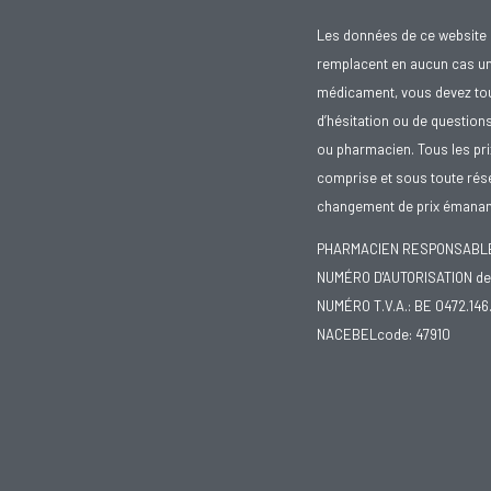
Les données de ce website 
remplacent en aucun cas un 
médicament, vous devez toujo
d’hésitation ou de question
ou pharmacien. Tous les pr
comprise et sous toute rése
changement de prix émanant
PHARMACIEN RESPONSABLE :
NUMÉRO D'AUTORISATION de 
NUMÉRO T.V.A.: BE 0472.146
NACEBELcode: 47910