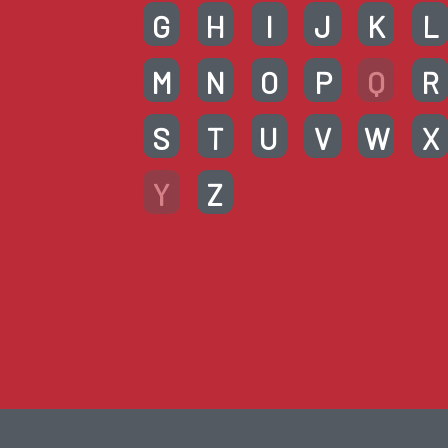
G
H
I
J
K
L
M
N
O
P
Q
R
S
T
U
V
W
X
Y
Z