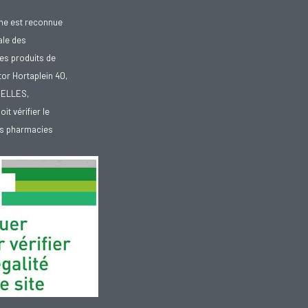
gne est reconnue
ale des
es produits de
tor Hortaplein 40,
XELLES,
doit vérifier le
des pharmacies