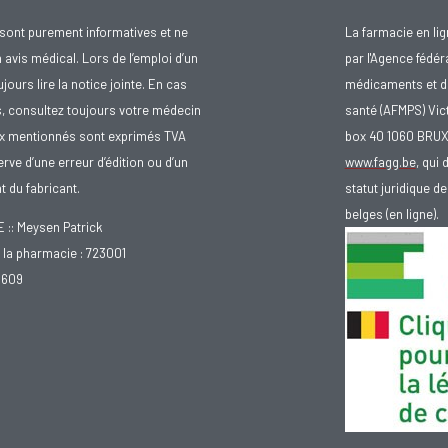
sont purement informatives et ne
La farmacie en li
avis médical. Lors de l’emploi d’un
par l'Agence fédér
urs lire la notice jointe. En cas
médicaments et d
s, consultez toujours votre médecin
santé (AFMPS) Vic
ix mentionnés sont exprimés TVA
box 40 1060 BRU
rve d’une erreur d’édition ou d’un
www.fagg.be
, qui 
 du fabricant.
statut juridique 
belges (en ligne).
: Meysen Patrick
la pharmacie : 723001
.609