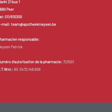
arkt 21 bus 1
990 Peer
el: 011/610300
-mail: team@apotheekmeysen.be
harmacien responsable:
eysen Patrick
uméro d'autorisation de la pharmacie:
723001
.T.W.nr.:
BE 0472.146.609