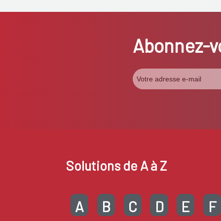
Abonnez-vo
Solutions de A à Z
A
B
C
D
E
F