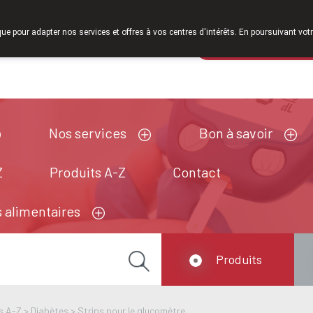
À partir de 
que pour adapter nos services et offres à vos centres d'intérêts. En poursuivant votr
Pharmacie de ga
Aujourd'hui
ouvert jusqu'à 18h30
Nos services
Bon à savoir
Z
Produits A-Z
Contact
 alimentaires
Produits
s A-Z
>
Diabètes
>
Strips pour le glucomètre