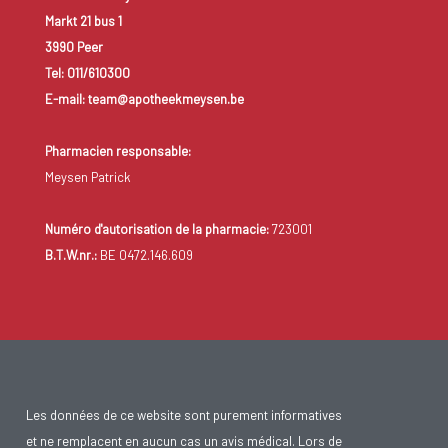
Markt 21 bus 1
3990 Peer
Tel: 011/610300
E-mail: team@apotheekmeysen.be
Pharmacien responsable:
Meysen Patrick
Numéro d'autorisation de la pharmacie:
723001
B.T.W.nr.:
BE 0472.146.609
Les données de ce website sont purement informatives
et ne remplacent en aucun cas un avis médical. Lors de