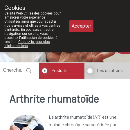
À partir de février 2026, nous seron
Cookies
Pharmacie Meysen SPRL
Ce site Web utilise des cookies pour
011/610300
améliorer votre expérience
utilisateur ainsi que pour adapter
Accepter
nos services et offres à vos centres
d'intérêts. En poursuivant votre
navigation sur ce site, vous
acceptez l'utilisation de cookies à
ces fins.
Cliquez ici pour plus
Aujourd'hui
A présent
fermé
d'informations
.
Produits
Les solutions
Arthrite rhumatoïde
La arthrite rhumatoïde (AR) est une
maladie chronique caractérisée par