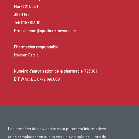
Markt 21 bus 1
3990 Peer
Tel: 011/610300
E-mail: team@apotheekmeysen.be
Pharmacien responsable:
Meysen Patrick
Numéro d'autorisation de la pharmacie:
723001
B.T.W.nr.:
BE 0472.146.609
Les données de ce website sont purement informatives
et ne remplacent en aucun cas un avis médical. Lors de