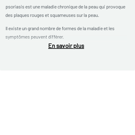
psoriasis est une maladie chronique de la peau qui provoque
des plaques rouges et squameuses sur la peau.
Il existe un grand nombre de formes de la maladie et les
symptômes peuvent différer.
En savoir plus
Les symptômes possibles sont:
Les symptômes généraux comprennent:
Fièvre.
Fatigue.
Malaise.
Perte de poids.
Les symptômes articulaires comprennent: