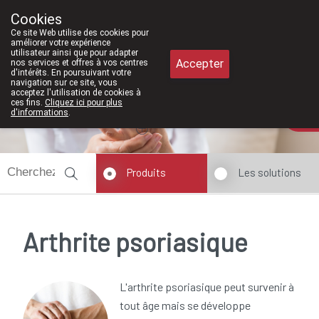
À partir de février 2026, nous serons
Cookies
Pharmacie Meysen SPRL
Ce site Web utilise des cookies pour
011/610300
améliorer votre expérience
utilisateur ainsi que pour adapter
Accepter
nos services et offres à vos centres
d'intérêts. En poursuivant votre
navigation sur ce site, vous
acceptez l'utilisation de cookies à
ces fins.
Cliquez ici pour plus
Aujourd'hui
A présent
fermé
d'informations
.
Produits
Les solutions
Arthrite psoriasique
L'arthrite psoriasique peut survenir à
tout âge mais se développe