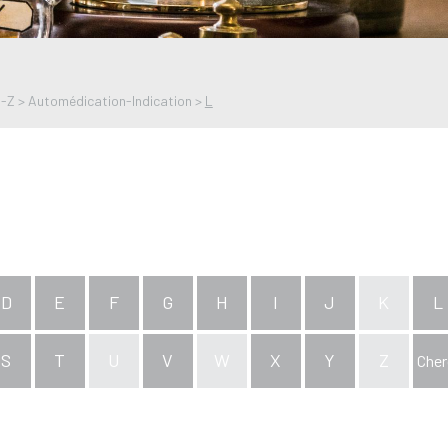
A-Z
>
Automédication-Indication
>
L
D
E
F
G
H
I
J
K
L
S
T
U
V
W
X
Y
Z
Cher
x