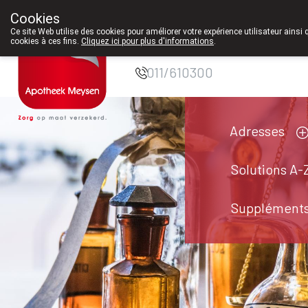
À partir de févri
Cookies
Pharmacie Meysen
Ce site Web utilise des cookies pour améliorer votre expérience utilisateur ainsi 
cookies à ces fins.
Cliquez ici pour plus d'informations
.
SPRL
011/610300
Adresses
Solutions A-
Suppléments