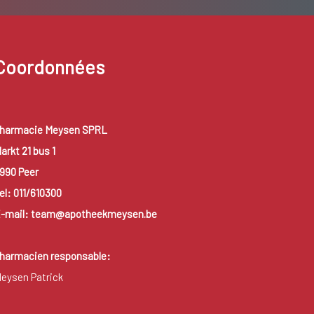
Coordonnées
harmacie Meysen SPRL
arkt 21 bus 1
990 Peer
el: 011/610300
-mail: team@apotheekmeysen.be
harmacien responsable:
eysen Patrick