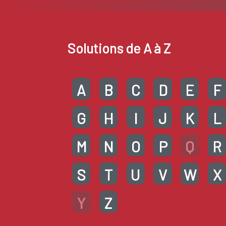
Solutions de A à Z
A
B
C
D
E
F
G
H
I
J
K
L
M
N
O
P
Q
R
S
T
U
V
W
X
Y
Z