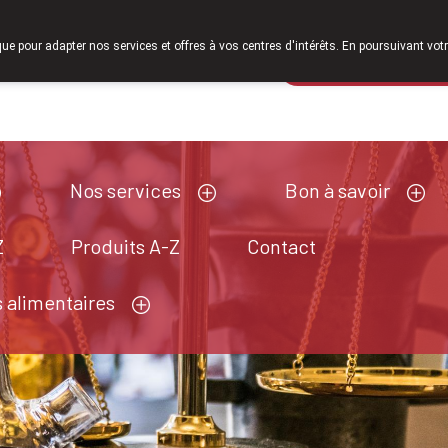
er 2026, nous serons à nouveau ouverts le samedi de 8h30 à 12h30.
que pour adapter nos services et offres à vos centres d'intérêts. En poursuivant votr
Pharmacie de ga
Aujourd'hui
A présent
fermé
Nos services
Bon à savoir
Z
Produits A-Z
Contact
 alimentaires