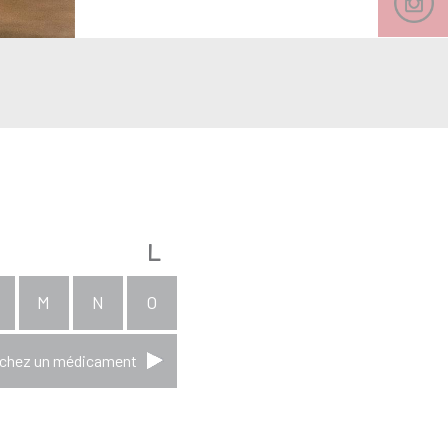
L
M
N
O
chez un médicament