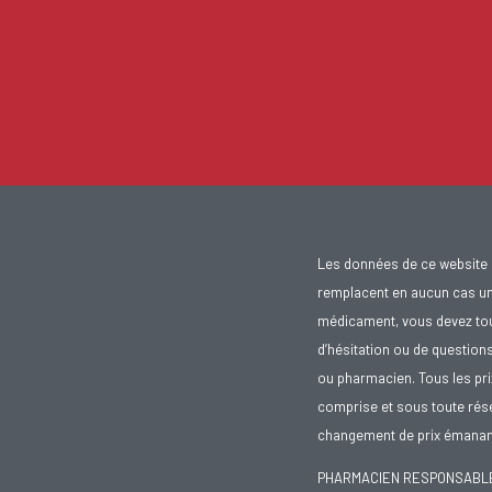
Les données de ce website 
remplacent en aucun cas un 
médicament, vous devez toujo
d’hésitation ou de question
ou pharmacien. Tous les pr
comprise et sous toute rése
changement de prix émanant
PHARMACIEN RESPONSABLE :