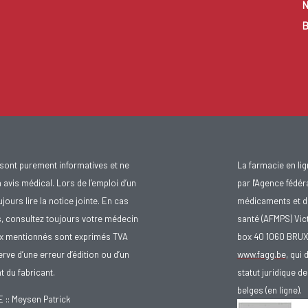
N
B
sont purement informatives et ne
La farmacie en li
avis médical. Lors de l’emploi d’un
par l'Agence fédér
urs lire la notice jointe. En cas
médicaments et d
s, consultez toujours votre médecin
santé (AFMPS) Vic
ix mentionnés sont exprimés TVA
box 40 1060 BRU
rve d’une erreur d’édition ou d’un
www.fagg.be
, qui 
 du fabricant.
statut juridique 
belges (en ligne).
: Meysen Patrick