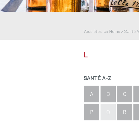
Vous êtes ici: Home >
Santé 
L
SANTÉ A-Z
A
B
C
P
Q
R
aperçu complet de l'inde