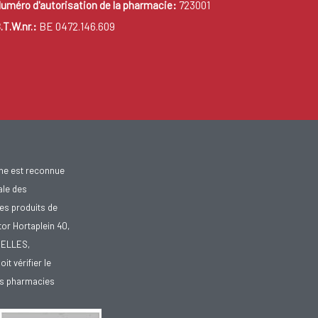
uméro d'autorisation de la pharmacie:
723001
.T.W.nr.:
BE 0472.146.609
gne est reconnue
ale des
es produits de
tor Hortaplein 40,
XELLES,
doit vérifier le
des pharmacies