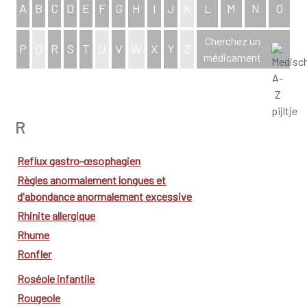
A
B
C
D
E
F
G
H
I
J
K
L
M
N
O
Cherchez un
P
Q
R
S
T
U
V
W
X
Y
Z
médicament
aperçu complet de l'index
R
Reflux gastro-œsophagien
Règles anormalement longues et
d'abondance anormalement excessive
Rhinite allergique
Rhume
Ronfler
Roséole infantile
Rougeole