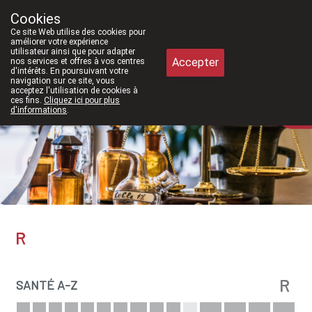
026, nous serons à nouveau ouverts le samedi de 8h30 à 12h30.
Cookies
Pharmacie Meysen SPRL
Ce site Web utilise des cookies pour
011/610300
améliorer votre expérience
utilisateur ainsi que pour adapter
Accepter
nos services et offres à vos centres
d'intérêts. En poursuivant votre
navigation sur ce site, vous
acceptez l'utilisation de cookies à
ces fins.
Cliquez ici pour plus
Aujourd'hui
A présent
fermé
d'informations
.
R
R
SANTÉ A-Z