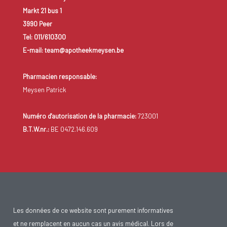
Markt 21 bus 1
3990 Peer
Tel: 011/610300
E-mail: team@apotheekmeysen.be
Pharmacien responsable:
Meysen Patrick
Numéro d'autorisation de la pharmacie:
723001
B.T.W.nr.:
BE 0472.146.609
Les données de ce website sont purement informatives
et ne remplacent en aucun cas un avis médical. Lors de