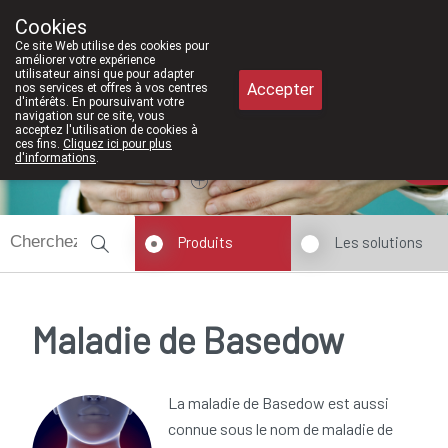
À partir de février 2026, nous seron
Cookies
Pharmacie Meysen SPRL
Ce site Web utilise des cookies pour
011/610300
améliorer votre expérience
utilisateur ainsi que pour adapter
Accepter
nos services et offres à vos centres
d'intérêts. En poursuivant votre
navigation sur ce site, vous
acceptez l'utilisation de cookies à
ces fins.
Cliquez ici pour plus
Aujourd'hui
A présent
fermé
d'informations
.
Produits
Les solutions
Maladie de Basedow
La maladie de Basedow est aussi
connue sous le nom de maladie de