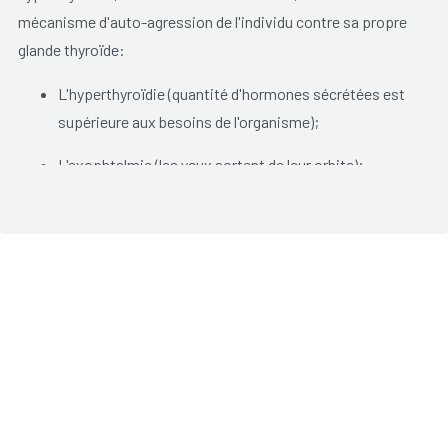
mécanisme d'auto-agression de l'individu contre sa propre
glande thyroïde:
L'hyperthyroïdie (quantité d'hormones sécrétées est
supérieure aux besoins de l'organisme);
L'exophtalmie
(
les yeux sortent de leur orbite
);
Un épaississement de la peau (myxœdème cutané du
visage et prétibial).
Les
symptômes possibles
sont:
La fatigue;
Des troubles du rythme cardiaque;
Une transiparyion excessive;