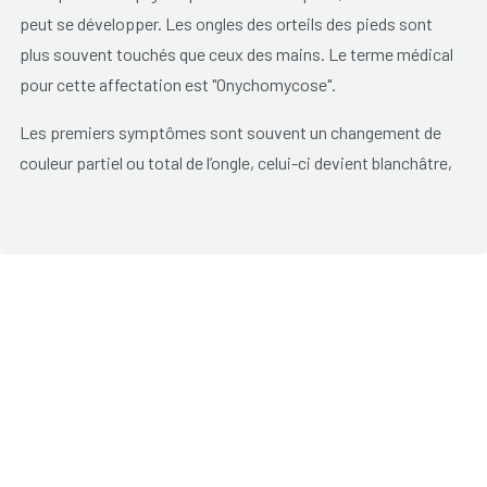
peut se développer. L
es
ongles
des orteils des pieds sont
plus souvent touchés que ceux des mains. Le terme médical
pour cette affectation est "Onychomycose".
Les premiers symptômes sont souvent un changement de
couleur partiel ou total de l’ongle, celui-ci devient blanchâtre,
jaunâtre ou verdâtre
. L'ongle devient épais et friable. L'ongle
peut se détacher partiellement ou complètement. Ceci est
gênant et peut également être douloureux. La peau des
doigts peut se détacher et des cloques apparaître, une
réaction d'hypersensibilité champignons.