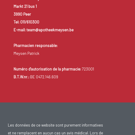
Markt 21 bus 1
3990 Peer
Tel: 011/610300
E-mail: team@apotheekmeysen.be
Pharmacien responsable:
Meysen Patrick
Numéro d'autorisation de la pharmacie:
723001
B.T.W.nr.:
BE 0472.146.609
Les données de ce website sont purement informatives
et ne remplacent en aucun cas un avis médical. Lors de