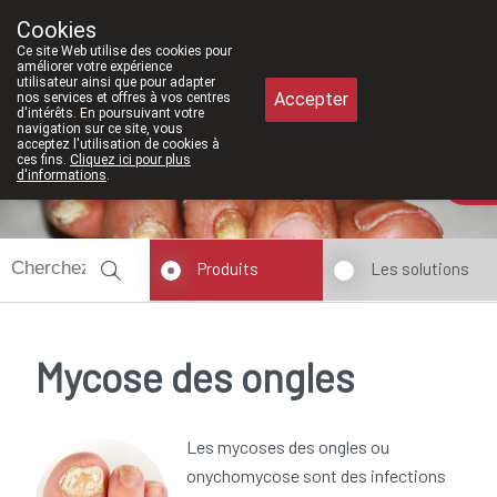
À partir de février 202
Cookies
Pharmacie Meysen SPRL
Ce site Web utilise des cookies pour
011/610300
améliorer votre expérience
utilisateur ainsi que pour adapter
Accepter
nos services et offres à vos centres
d'intérêts. En poursuivant votre
navigation sur ce site, vous
acceptez l'utilisation de cookies à
ces fins.
Cliquez ici pour plus
d'informations
.
Aujourd'hui
ouvert jusqu'à 18h30
Produits
Les solutions
Mycose des ongles
Les mycoses des ongles ou
onychomycose sont des infections