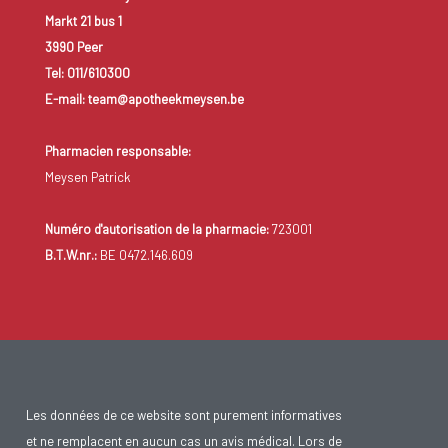
Markt 21 bus 1
3990 Peer
Tel: 011/610300
E-mail: team@apotheekmeysen.be
Pharmacien responsable:
Meysen Patrick
Numéro d'autorisation de la pharmacie:
723001
B.T.W.nr.:
BE 0472.146.609
Les données de ce website sont purement informatives
et ne remplacent en aucun cas un avis médical. Lors de