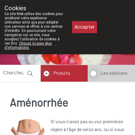
À partir de février 20
Cookies
Pharmacie Meysen SPRL
Ce site Web utilise des cookies pour
011/610300
améliorer votre expérience
utilisateur ainsi que pour adapter
Accepter
nos services et offres à vos centres
d'intérêts. En poursuivant votre
navigation sur ce site, vous
acceptez l'utilisation de cookies à
ces fins.
Cliquez ici pour plus
Aujourd'hui
A présent
fermé
d'informations
.
Produits
Les solutions
Aménorrhée
Si vous n'avez pas eu vos premières
règles à l'âge de seize ans, ou si vous