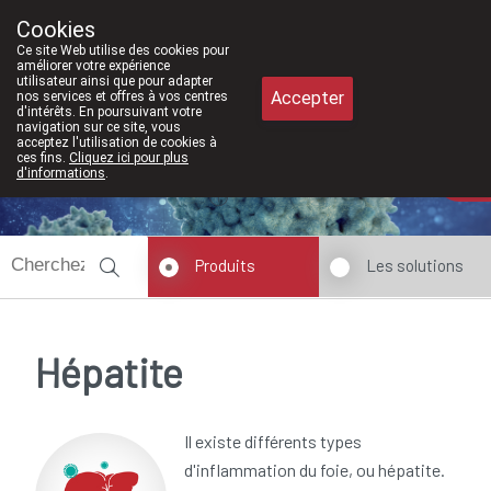
À partir de février 2026, nous seron
Cookies
Pharmacie Meysen SPRL
Ce site Web utilise des cookies pour
011/610300
améliorer votre expérience
utilisateur ainsi que pour adapter
Accepter
nos services et offres à vos centres
d'intérêts. En poursuivant votre
navigation sur ce site, vous
acceptez l'utilisation de cookies à
ces fins.
Cliquez ici pour plus
Aujourd'hui
A présent
fermé
d'informations
.
Produits
Les solutions
Hépatite
Il existe différents types
d'inflammation du foie, ou hépatite.