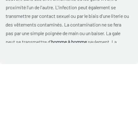
proximité l'un de l'autre. L'infection peut également se
transmettre par contact sexuel ou par le biais d'une literie ou
des vêtements contaminés. La contamination ne se fera
pas par une simple poignée de main ou un baiser. La gale
peut se transmettre d'
homme à homme
seulement. La
variante d'acariens de la gale chez les animaux, ne peuvent
pas se reproduire chez l'homme.
La gale est plus fréquente chez les personnes ayant un
manque d'hygiène, mais une personne très hygiéniques peut
également être contaminée.