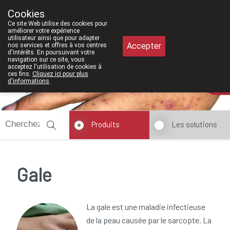
À partir de février 2026, nous seron
Cookies
Pharmacie Meysen SPRL
Ce site Web utilise des cookies pour
011/610300
améliorer votre expérience
utilisateur ainsi que pour adapter
Accepter
nos services et offres à vos centres
d'intérêts. En poursuivant votre
navigation sur ce site, vous
acceptez l'utilisation de cookies à
ces fins.
Cliquez ici pour plus
d'informations
.
Aujourd'hui
fermé
Produits
Les solutions
Gale
La gale est une maladie infectieuse
de la peau causée par le sarcopte. La