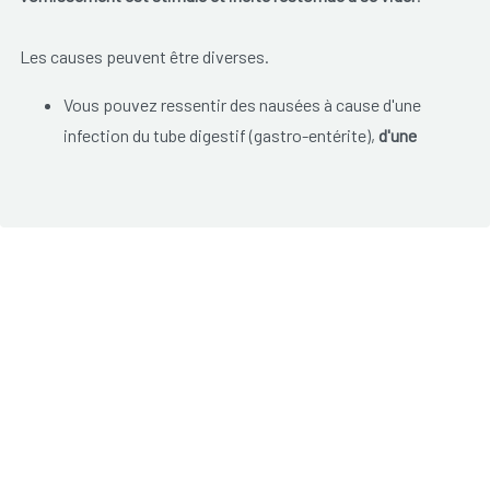
Les causes peuvent être diverses.
Vous pouvez ressentir des nausées à cause d'une
infection du tube digestif (gastro-entérite),
d'une
douleur à l'estomac
ou d'un ulcère à l'estomac.
Vous pouvez avoir des nausées si vous avez
mangé
quelque chose de contraire ou en excès
.
Lors
du mal de voyage
vous pouvez aussi avoir des
nausées et vomir.
De plus des vomissements peuvent être dus à des
vertiges,
de la migraine
ou certains troubles cérébraux.
En début de grossesse
, on peut ressentir des nausées
et des envies de vomir. On ne sait pas pourquoi cela