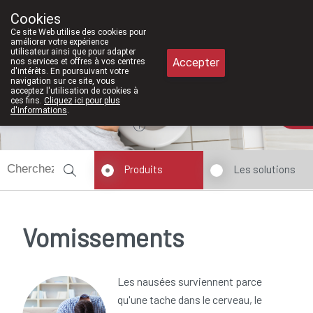
À partir de février 2026, nous serons 
Cookies
Pharmacie Meysen SPRL
Ce site Web utilise des cookies pour
011/610300
améliorer votre expérience
utilisateur ainsi que pour adapter
Accepter
nos services et offres à vos centres
d'intérêts. En poursuivant votre
navigation sur ce site, vous
acceptez l'utilisation de cookies à
ces fins.
Cliquez ici pour plus
Aujourd'hui
A présent
fermé
d'informations
.
Produits
Les solutions
Vomissements
Les nausées surviennent parce
qu'une tache dans le cerveau, le