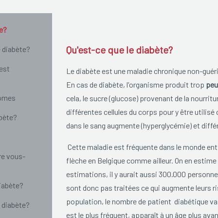
te?
Qu'est-ce que le diabète?
e diabète?
est
Le diabète est une maladie chronique non-guér
En cas de diabète, l'organisme produit trop
peu
tomes
cela, le sucre (glucose) provenant de la nourrit
différentes cellules du corps pour y être utilis
abète?
dans le sang augmente (hyperglycémie) et dif
Cette maladie est fréquente dans le monde ent
re vous-
flèche en Belgique comme ailleur. On en estime
estimations, il y aurait aussi 300.000 personn
iabète?
sont donc pas traitées ce qui augmente leurs ri
population, le nombre de patient diabétique va 
 diabète?
est le plus fréquent, apparaît à un âge plus ava