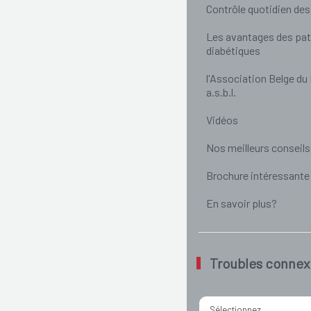
Contrôle quotidien des
Les avantages des pat
diabétiques
l'Association Belge du
a.s.b.l.
Vidéos
Nos meilleurs conseils
Brochure intéressante
En savoir plus?
Troubles connex
Sélectionnez