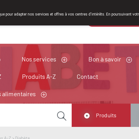
À partir de février 2026, nous serons à nouveau ouverts le 
que pour adapter nos services et offres à vos centres d'intérêts. En poursuivant votr
Pharmacie de ga
Aujourd'hui
A présent
fermé
Nos services
Bon à savoir
Z
Produits A-Z
Contact
 alimentaires
Produits
ns A-Z
>
Diabète