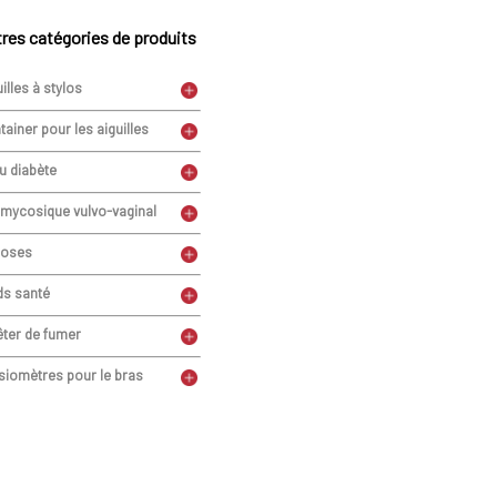
res catégories de produits
illes à stylos
ainer pour les aiguilles
u diabète
imycosique vulvo-vaginal
oses
ds santé
êter de fumer
siomètres pour le bras