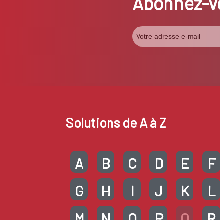
Abonnez-vo
Solutions de A à Z
A
B
C
D
E
F
G
H
I
J
K
L
M
N
O
P
Q
R