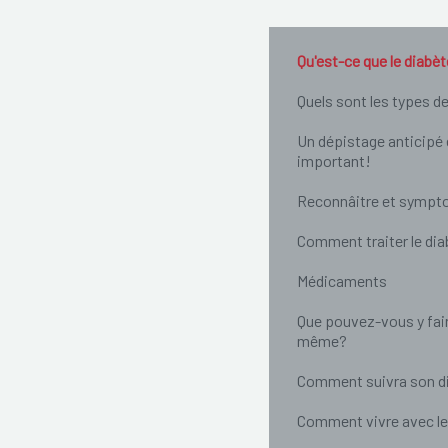
Qu'est-ce que le diabè
Quels sont les types d
Un dépistage anticipé 
important!
Reconnâitre et symp
Comment traiter le di
Médicaments
Que pouvez-vous y fai
même?
Comment suivra son d
Comment vivre avec le