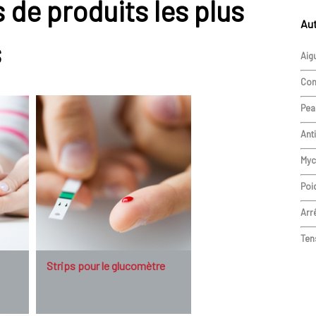
 de produits les plus
Aut
s
Aigu
Cont
Pea
Ant
Myc
Poi
Arr
Ten
Strips pour le glucomètre