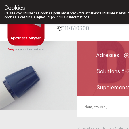
Cookies
Pharmacie Meysen
Ce site Web utilise des cookies pour améliorer votre expérience utilisateur ainsi 
SPRL
cookies à ces fins.
Cliquez ici pour plus d'informations
.
011/610300
Adresses
Solutions A-
Suppléments
Vous êtes ici: Home >
Solutio