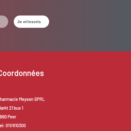
Coordonnées
harmacie Meysen SPRL
arkt 21 bus 1
990 Peer
el: 011/610300