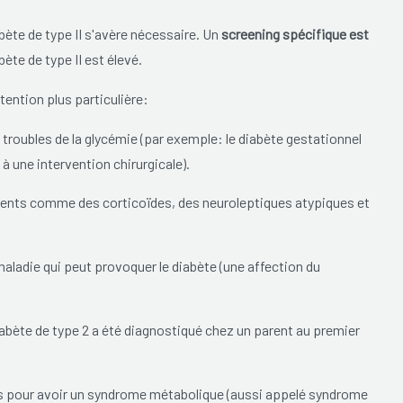
bète de type II s'avère nécessaire. Un
screening spécifique est
ète de type II est élevé.
ention plus particulière:
roubles de la glycémie (par exemple: le diabète gestationnel
à une intervention chirurgicale).
ents comme des corticoïdes, des neuroleptiques atypiques et
aladie qui peut provoquer le diabète (une affection du
iabète de type 2 a été diagnostiqué chez un parent au premier
s pour avoir un syndrome métabolique (aussi appelé syndrome