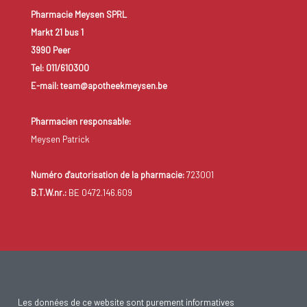
Nouer constamment les cheveux en queue de cheval, jouer
Pharmacie Meysen SPRL
avec les cheveux tout au long de la journée peut aussi faire
Markt 21 bus 1
chuter les cheveux (alopécie traumatique). Dans ce cas, il
3990 Peer
faudra laisser reposer le cheveux si l’on veut obtenir une
Tel: 011/610300
E-mail: team@apotheekmeysen.be
amélioration.
Pharmacien responsable:
Meysen Patrick
Numéro d'autorisation de la pharmacie:
723001
B.T.W.nr.:
BE 0472.146.609
Les données de ce website sont purement informatives