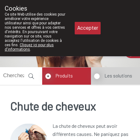
À partir de février 2026, nous serons
Cookies
Pharmacie Meysen SPRL
Ce site Web utilise des cookies pour
011/610300
améliorer votre expérience
utilisateur ainsi que pour adapter
Accepter
nos services et offres à vos centres
d'intérêts. En poursuivant votre
navigation sur ce site, vous
acceptez l'utilisation de cookies à
ces fins.
Cliquez ici pour plus
Aujourd'hui
A présent
fermé
d'informations
.
Produits
Les solutions
Chute de cheveux
La chute de cheveux peut avoir
différentes causes. Ne paniquez pas