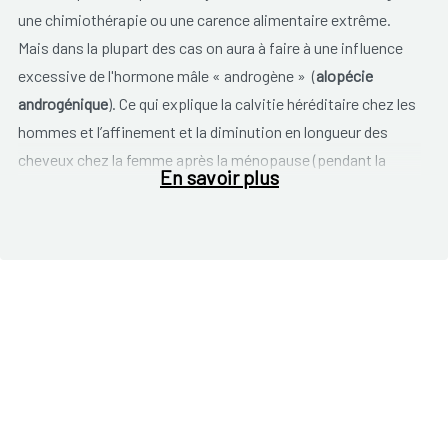
une chimiothérapie ou une carence alimentaire extrême.
Mais dans la plupart des cas on aura à faire à une influence
excessive de l'hormone mâle « androgène » (
alopécie
androgénique
). Ce qui explique la calvitie héréditaire chez les
hommes et l’affinement et la diminution en longueur des
cheveux chez la femme après la ménopause (pendant la
En savoir plus
ménopause le rapport entre les hormones mâles et femelles
change).
Chez les humains les cheveux connaissent différentes
phases: 60 à 90 % des cheveux sont en phase de croissance
(
phase anagène
), 10 à 20 % en phase de repos (
phase
catagène
) ou de mort du cheveux (
phase télogène
). Si nous
partons du fait que nous avons 10.000 cheveux sur la tête et
que chaque cheveux reste 100 jours (3 mois), alors nous
perdons en moyenne 100 cheveux par jour de manière