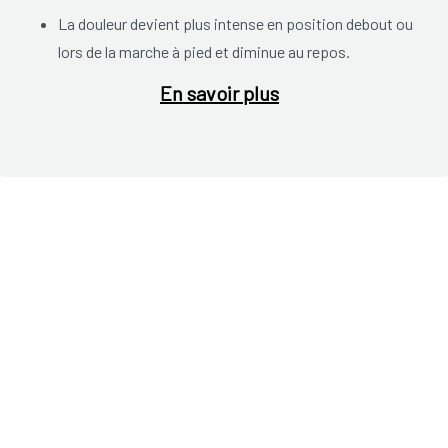
La douleur devient plus intense en position debout ou
lors de la marche à pied et diminue au repos.
En savoir plus
La douleur est intense après avoir été assis ou couché
longtemps ou le matin quand vous vous levez.
La douleur est intense au début d'une activité sportive
et diminue après l'échauffement.
La douleur est présente lors de la conduite d'un
véhicule.
Le pied est raide ou tendue.
La douleur s'intensifie progressivement.