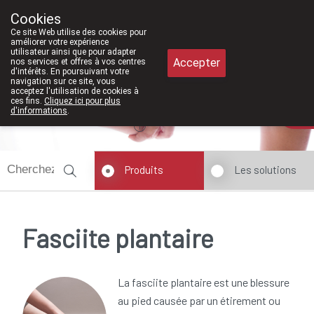
À partir de février 2026, nous serons 
Cookies
Pharmacie Meysen SPRL
Ce site Web utilise des cookies pour
011/610300
améliorer votre expérience
utilisateur ainsi que pour adapter
Accepter
nos services et offres à vos centres
d'intérêts. En poursuivant votre
navigation sur ce site, vous
acceptez l'utilisation de cookies à
ces fins.
Cliquez ici pour plus
Aujourd'hui
A présent
fermé
d'informations
.
Produits
Les solutions
Fasciite plantaire
La fasciite plantaire est une blessure
au pied causée par un étirement ou