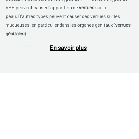
VPH peuvent causer l'apparition de
verrues
sur la
peau. D'a
utres types peuvent causer des verrues sur les
muqueuses, en particulier dans les organes génitaux (
verrues
génitales
)
.
En savoir plus
La plupart des types du virus ne sont pas nocives pour la
santé
.
Les types représentant un « risque élevé » sont associés à
une plus grande probabilité de survenue de cancer, mais ils
ne mènent pas nécessairement au cancer. Les types 16 et 18
de VPH sont des virus représentant un risque élevé de
cancers du col utérin
. Une infection par un VPH à risque élevé
peut entraîner des modifications ou des anomalies au niveau
des cellules du col de l’utérus. Ces modifications
précancéreuses peuvent mener au cancer du col.
Les
femmes à partir de l'âge de 25 ans
devraient faire un frottis