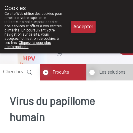
À partir de février 2026, nous seron
Cookies
Pharmacie Meysen SPRL
Ce site Web utilise des cookies pour
011/610300
améliorer votre expérience
utilisateur ainsi que pour adapter
Accepter
nos services et offres à vos centres
d'intérêts. En poursuivant votre
navigation sur ce site, vous
acceptez l'utilisation de cookies à
ces fins.
Cliquez ici pour plus
Aujourd'hui
A présent
fermé
d'informations
.
Produits
Les solutions
Virus du papillome
humain