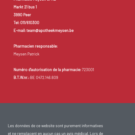
Markt 21 bus 1
3990 Peer
Tel: 011/610300
E-mail: team@apotheekmeysen.be
Pharmacien responsable:
Meysen Patrick
Numéro d'autorisation de la pharmacie:
723001
B.T.W.nr.:
BE 0472.146.609
Les données de ce website sont purement informatives
et ne remplacent en aucun cas un avis médical. Lors de